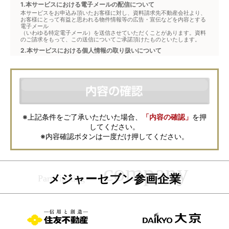
1.本サービスにおける電子メールの配信について
本サービスをお申込み頂いたお客様に対し、資料請求先不動産会社より、
お客様にとって有益と思われる物件情報等の広告・宣伝などを内容とする
電子メール
（いわゆる特定電子メール）を送信させていただくことがあります。資料
のご請求をもって、この送信についてご承諾頂けたものといたします。
2.本サービスにおける個人情報の取り扱いについて
本サービスは、メジャーセブンが窓口となり、お客様からの物件お問合せ
について、不動産会社に対して仲介・転送を行うものです。
本フォームからお客様が記入・登録された個人情報は、ダイレクトメール
などの資料送付・電子メールの送信・電話連絡などの目的で資料請求先不
動産会社が利用・保管します。資料請求先不動産会社が保管する個人情報
の取扱いについては、各不動産会社に直接お問合せください。
また、上記とは別にメジャーセブンでは本サービスを円滑に運用するため
に、お客様の個人情報をサービスご利用の控えとして一定期間保管いたし
ます。 ご記入の内容が不明瞭で資料をお送りできない場合、その他当社が
※上記条件をご了承いただいた場合、
「内容の確認」
を押
本サービスを円滑に運用するために必要な範囲において、直接メジャーセ
してください。
ブンから確認のご連絡をさせていただくことがありますので、あらかじめ
ご了承ください。
※内容確認ボタンは一度だけ押してください。
メジャーセブンの個人情報の取扱い方針については
こちら
をご覧くださ
い。
メジャーセブン参画企業