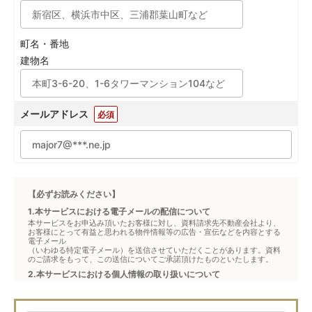
町名・番地
建物名
メールアドレス
必須
【必ずお読みください】
1.本サービスにおける電子メールの配信について
本サービスをお申込み頂いたお客様に対し、資料請求先不動産会社より、
お客様にとって有益と思われる物件情報等の広告・宣伝などを内容とする
電子メール
（いわゆる特定電子メール）を送信させていただくことがあります。資料
のご請求をもって、この送信についてご承諾頂けたものといたします。
2.本サービスにおける個人情報の取り扱いについて
本サービスは、メジャーセブンが窓口となり、お客様からの物件お問合せ
について、不動産会社に対して仲介・転送を行うものです。
本フォームからお客様が記入・登録された個人情報は、ダイレクトメール