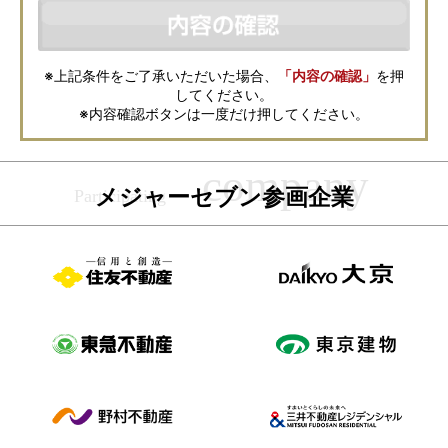
などの資料送付・電子メールの送信・電話連絡などの目的で資料請求先不
動産会社が利用・保管します。資料請求先不動産会社が保管する個人情報
の取扱いについては、各不動産会社に直接お問合せください。
また、上記とは別にメジャーセブンでは本サービスを円滑に運用するため
に、お客様の個人情報をサービスご利用の控えとして一定期間保管いたし
ます。 ご記入の内容が不明瞭で資料をお送りできない場合、その他当社が
※上記条件をご了承いただいた場合、
「内容の確認」
を押
本サービスを円滑に運用するために必要な範囲において、直接メジャーセ
してください。
ブンから確認のご連絡をさせていただくことがありますので、あらかじめ
ご了承ください。
※内容確認ボタンは一度だけ押してください。
メジャーセブンの個人情報の取扱い方針については
こちら
をご覧くださ
い。
メジャーセブン参画企業