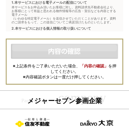
1.本サービスにおける電子メールの配信について
本サービスをお申込み頂いたお客様に対し、資料請求先不動産会社より、
お客様にとって有益と思われる物件情報等の広告・宣伝などを内容とする
電子メール
（いわゆる特定電子メール）を送信させていただくことがあります。資料
のご請求をもって、この送信についてご承諾頂けたものといたします。
2.本サービスにおける個人情報の取り扱いについて
本サービスは、メジャーセブンが窓口となり、お客様からの物件お問合せ
について、不動産会社に対して仲介・転送を行うものです。
本フォームからお客様が記入・登録された個人情報は、ダイレクトメール
などの資料送付・電子メールの送信・電話連絡などの目的で資料請求先不
動産会社が利用・保管します。資料請求先不動産会社が保管する個人情報
の取扱いについては、各不動産会社に直接お問合せください。
また、上記とは別にメジャーセブンでは本サービスを円滑に運用するため
に、お客様の個人情報をサービスご利用の控えとして一定期間保管いたし
ます。 ご記入の内容が不明瞭で資料をお送りできない場合、その他当社が
※上記条件をご了承いただいた場合、
「内容の確認」
を押
本サービスを円滑に運用するために必要な範囲において、直接メジャーセ
してください。
ブンから確認のご連絡をさせていただくことがありますので、あらかじめ
ご了承ください。
※内容確認ボタンは一度だけ押してください。
メジャーセブンの個人情報の取扱い方針については
こちら
をご覧くださ
い。
メジャーセブン参画企業