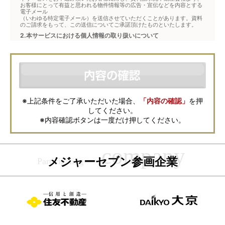
お客様にとって有益と思われる物件情報等の広告・宣伝などを内容とする
電子メール
（いわゆる特定電子メール）を送信させていただくことがあります。資料
のご請求をもって、この送信についてご承諾頂けたものといたします。
2.本サービスにおける個人情報の取り扱いについて
本サービスは、メジャーセブンが窓口となり、お客様からの物件お問合せ
について、不動産会社に対して仲介・転送を行うものです。
本フォームからお客様が記入・登録された個人情報は、ダイレクトメール
などの資料送付・電子メールの送信・電話連絡などの目的で資料請求先不
動産会社が利用・保管します。資料請求先不動産会社が保管する個人情報
の取扱いについては、各不動産会社に直接お問合せください。
また、上記とは別にメジャーセブンでは本サービスを円滑に運用するため
に、お客様の個人情報をサービスご利用の控えとして一定期間保管いたし
ます。 ご記入の内容が不明瞭で資料をお送りできない場合、その他当社が
※上記条件をご了承いただいた場合、
「内容の確認」
を押
本サービスを円滑に運用するために必要な範囲において、直接メジャーセ
してください。
ブンから確認のご連絡をさせていただくことがありますので、あらかじめ
ご了承ください。
※内容確認ボタンは一度だけ押してください。
メジャーセブンの個人情報の取扱い方針については
こちら
をご覧くださ
い。
メジャーセブン参画企業