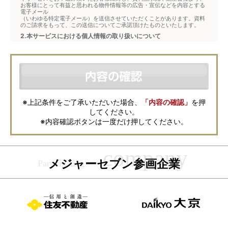
お客様にとって有益と思われる物件情報等の広告・宣伝などを内容とする
電子メール
（いわゆる特定電子メール）を送信させていただくことがあります。資料
のご請求をもって、この送信についてご承諾頂けたものといたします。
2.本サービスにおける個人情報の取り扱いについて
本サービスは、メジャーセブンが窓口となり、お客様からの物件お問合せ
について、不動産会社に対して仲介・転送を行うものです。
本フォームからお客様が記入・登録された個人情報は、ダイレクトメール
などの資料送付・電子メールの送信・電話連絡などの目的で資料請求先不
動産会社が利用・保管します。資料請求先不動産会社が保管する個人情報
の取扱いについては、各不動産会社に直接お問合せください。
また、上記とは別にメジャーセブンでは本サービスを円滑に運用するため
に、お客様の個人情報をサービスご利用の控えとして一定期間保管いたし
ます。 ご記入の内容が不明瞭で資料をお送りできない場合、その他当社が
※上記条件をご了承いただいた場合、
「内容の確認」
を押
本サービスを円滑に運用するために必要な範囲において、直接メジャーセ
してください。
ブンから確認のご連絡をさせていただくことがありますので、あらかじめ
ご了承ください。
※内容確認ボタンは一度だけ押してください。
メジャーセブンの個人情報の取扱い方針については
こちら
をご覧くださ
い。
メジャーセブン参画企業