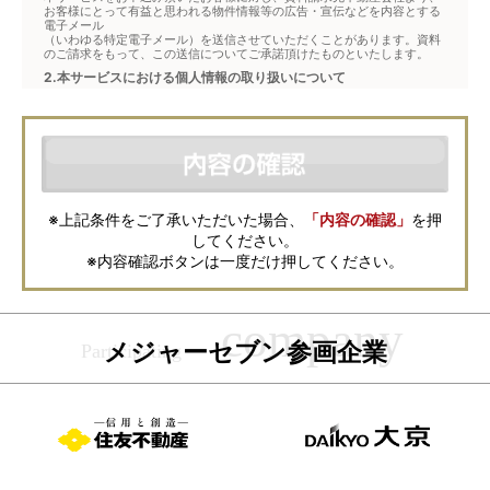
お客様にとって有益と思われる物件情報等の広告・宣伝などを内容とする
電子メール
（いわゆる特定電子メール）を送信させていただくことがあります。資料
のご請求をもって、この送信についてご承諾頂けたものといたします。
2.本サービスにおける個人情報の取り扱いについて
本サービスは、メジャーセブンが窓口となり、お客様からの物件お問合せ
について、不動産会社に対して仲介・転送を行うものです。
本フォームからお客様が記入・登録された個人情報は、ダイレクトメール
などの資料送付・電子メールの送信・電話連絡などの目的で資料請求先不
動産会社が利用・保管します。資料請求先不動産会社が保管する個人情報
の取扱いについては、各不動産会社に直接お問合せください。
また、上記とは別にメジャーセブンでは本サービスを円滑に運用するため
に、お客様の個人情報をサービスご利用の控えとして一定期間保管いたし
ます。 ご記入の内容が不明瞭で資料をお送りできない場合、その他当社が
※上記条件をご了承いただいた場合、
「内容の確認」
を押
本サービスを円滑に運用するために必要な範囲において、直接メジャーセ
してください。
ブンから確認のご連絡をさせていただくことがありますので、あらかじめ
ご了承ください。
※内容確認ボタンは一度だけ押してください。
メジャーセブンの個人情報の取扱い方針については
こちら
をご覧くださ
い。
メジャーセブン参画企業