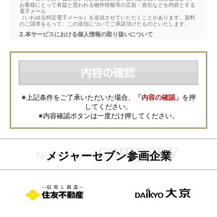
お客様にとって有益と思われる物件情報等の広告・宣伝などを内容とする
電子メール
（いわゆる特定電子メール）を送信させていただくことがあります。資料
のご請求をもって、この送信についてご承諾頂けたものといたします。
2.本サービスにおける個人情報の取り扱いについて
本サービスは、メジャーセブンが窓口となり、お客様からの物件お問合せ
について、不動産会社に対して仲介・転送を行うものです。
本フォームからお客様が記入・登録された個人情報は、ダイレクトメール
などの資料送付・電子メールの送信・電話連絡などの目的で資料請求先不
動産会社が利用・保管します。資料請求先不動産会社が保管する個人情報
の取扱いについては、各不動産会社に直接お問合せください。
また、上記とは別にメジャーセブンでは本サービスを円滑に運用するため
に、お客様の個人情報をサービスご利用の控えとして一定期間保管いたし
ます。 ご記入の内容が不明瞭で資料をお送りできない場合、その他当社が
※上記条件をご了承いただいた場合、
「内容の確認」
を押
本サービスを円滑に運用するために必要な範囲において、直接メジャーセ
してください。
ブンから確認のご連絡をさせていただくことがありますので、あらかじめ
ご了承ください。
※内容確認ボタンは一度だけ押してください。
メジャーセブンの個人情報の取扱い方針については
こちら
をご覧くださ
い。
メジャーセブン参画企業