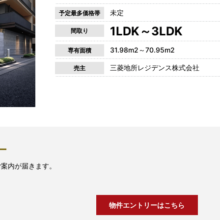
未定
予定最多価格帯
1LDK～3LDK
間取り
31.98m2～70.95m2
専有面積
三菱地所レジデンス株式会社
売主
ー
ご案内が届きます。
物件エントリーはこちら