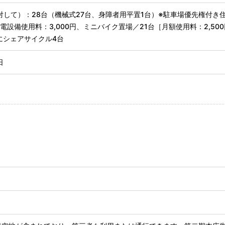
して）：28台（機械式27台、身障者用平置1台）※駐車場優先権付き住戸
、充電設備使用料：3,000円、ミニバイク置場／21台［月額使用料：2,50
にシェアサイクル4台
日