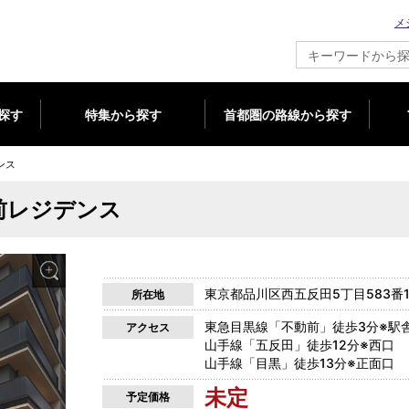
メ
新築マンション情報ならメジャーセブン
探す
特集から探す
首都圏の路線から探す
ンス
前レジデンス
東京都品川区西五反田5丁目583番1
所在地
東急目黒線「不動前」徒歩3分※駅
アクセス
山手線「五反田」徒歩12分※西口
山手線「目黒」徒歩13分※正面口
未定
予定価格