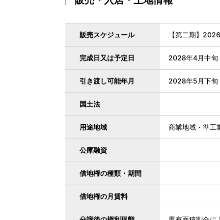
販売・入居・土地情報
販売スケジュール
【第二期】202
完成日又は予定日
2028年4月中
引き渡し可能年月
2028年5月下
国土法
用途地域
商業地域・準工
公庫融資
借地権の種類・期間
借地権の月賃料
分譲後の権利形態
専有面積割合に