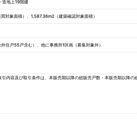
ト造地上19階建
2（売買対象面積）、1,587.36m2（建築確認対象面積）
象外住戸55戸含む）、他に事務所1区画（募集対象外）
取引内容及び取引条件は、本販売期以降の総販売戸数・本販売期以降の