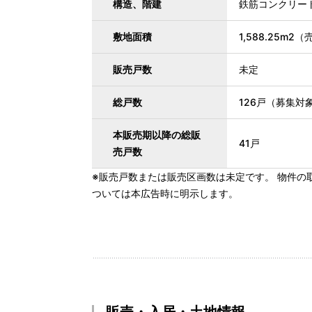
構造、階建
鉄筋コンクリー
敷地面積
1,588.25m
販売戸数
未定
総戸数
126戸（募集対
本販売期以降の総販
41戸
売戸数
※販売戸数または販売区画数は未定です。 物件の
ついては本広告時に明示します。