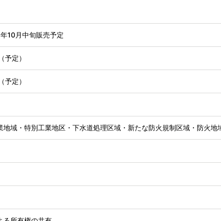
6年10月中旬販売予定
旬（予定）
旬（予定）
業地域・特別工業地区・下水道処理区域・新たな防火規制区域・防火地
よる所有権の共有