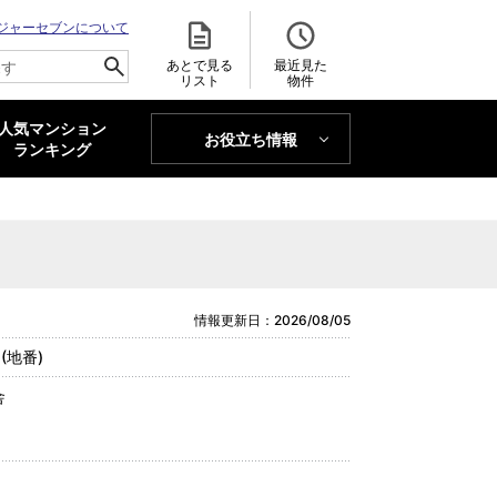
ジャーセブンについて
あとで見る
最近見た
リスト
物件
人気マンション
お役立ち情報
MAJOR'S BLOG
ランキング
トレンドLabo
情報更新日：2026/08/05
(地番)
舎