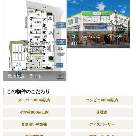
コープみらいコープ府中寿
町店
敷地配置イラスト
この物件のこだわり
スーパー800m以内
コンビニ400m以内
小学校800m以内
床暖房
食器洗い乾燥機
ディスポーザー