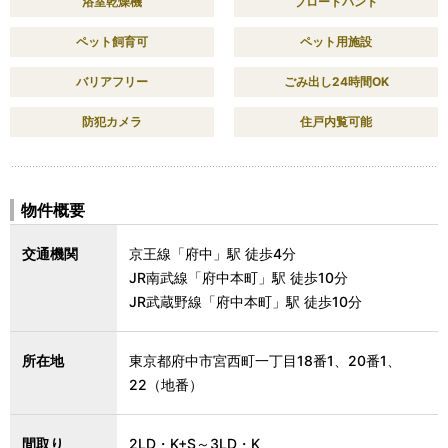
浴室乾燥機
ブロードバンド
ペット飼育可
ペット用施設
バリアフリー
ごみ出し24時間OK
防犯カメラ
住戸内覧可能
物件概要
交通機関
京王線「府中」駅 徒歩4分
JR南武線「府中本町」駅 徒歩10分
JR武蔵野線「府中本町」駅 徒歩10分
所在地
東京都府中市宮西町一丁目18番1、20番1、
22（地番）
間取り
2LD・K+S～3LD・K