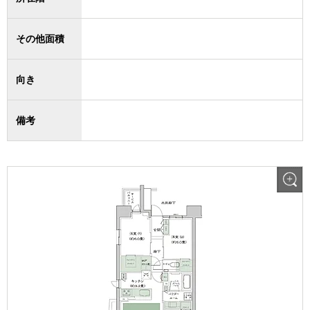
その他面積
向き
備考