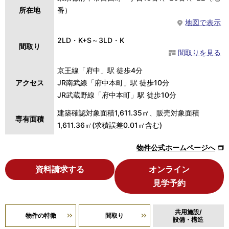
所在地
番）
地図で表示
2LD・K+S～3LD・K
間取り
間取りを見る
京王線「府中」駅 徒歩4分
アクセス
JR南武線「府中本町」駅 徒歩10分
JR武蔵野線「府中本町」駅 徒歩10分
建築確認対象面積1,611.35㎡、販売対象面積
専有面積
1,611.36㎡(求積誤差0.01㎡含む)
物件公式ホームページへ
資料請求する
オンライン
見学予約
共用施設/
物件の特徴
間取り
設備・構造