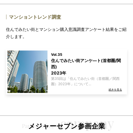
マンショントレンド調査
住んでみたい街とマンション購入意識調査アンケート結果をご紹
介します。
Vol.35
住んでみたい街アンケ―ト(首都圏/関
西)
2023年
第35回は「住んでみたい街（首都圏／関西
圏）2023年」について...
続きを見る
メジャーセブン参画企業