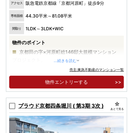
阪急電鉄京都線「京都河原町」徒歩9分
アクセス
44.30平米～81.08平米
専有面積
1LDK～3LDK+WIC
間取り
物件のポイント
京都田の字×河原町総146邸大規模マンション
プロジェクト。
...続きを読む
１F共用部と専有部がひとつになる。ここにし
売主:東急不動産のマンション一覧
かない、新たなKYOTOを。
物件エントリーする
癒しと寛ぎ、そして刺激に満ちた京都都心田の
字エリア。
プラウド京都四条堀川 ( 第3期 3次 )
あとで見る