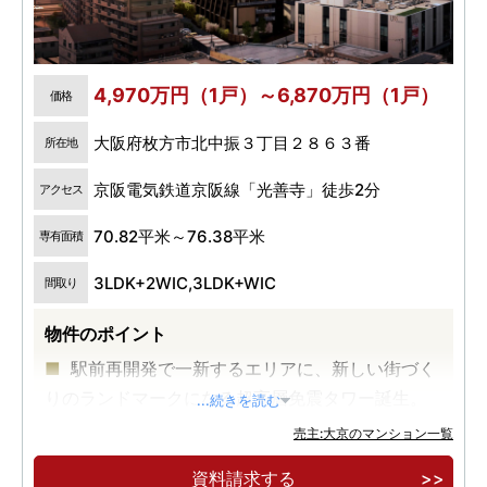
4,970万円（1戸）～6,870万円（1戸）
価格
大阪府枚方市北中振３丁目２８６３番
所在地
京阪電気鉄道京阪線「光善寺」徒歩2分
アクセス
70.82平米～76.38平米
専有面積
3LDK+2WIC,3LDK+WIC
間取り
物件のポイント
駅前再開発で一新するエリアに、新しい街づく
りのランドマークになる超高層免震タワー誕生。
...続きを読む
京阪本線「光善寺」駅徒歩２分、大阪も京都も
売主:大京のマンション一覧
軽快にアクセス。
資料請求する