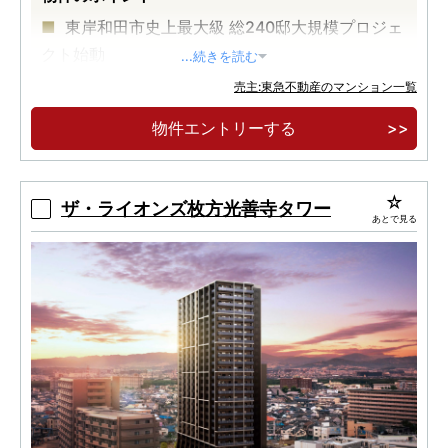
東岸和田市史上最大級 総240邸大規模プロジェ
クト始動
...続きを読む
JR阪和線「東岸和田」駅徒歩1分、商業施設隣
売主:東急不動産のマンション一覧
接
物件エントリーする
物件エントリー受付中！
ザ・ライオンズ枚方光善寺タワー
あとで見る