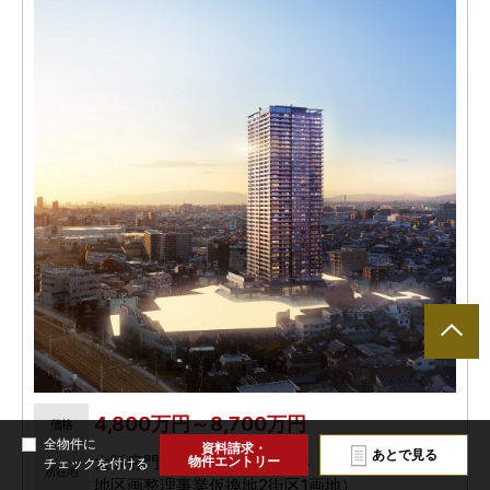
4,800万円～8,700万円
価格
全物件に
資料請求・
あとで見る
大阪府門真市幸福町2024番3（門真市幸福東土
物件エントリー
チェックを付ける
所在地
地区画整理事業仮換地2街区1画地）