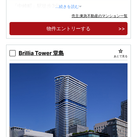
「中崎町」駅徒歩3分
...続きを読む
扇町公園隣接、地上38階建・総256邸のタワー
売主:東急不動産のマンション一覧
レジデンス
物件エントリーする
エントリー受付開始
Brillia Tower 堂島
あとで見る