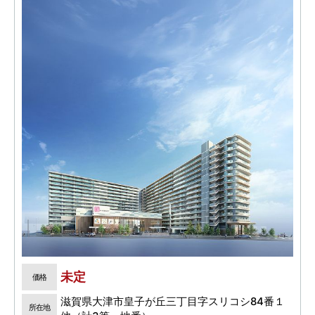
未定
価格
滋賀県大津市皇子が丘三丁目字スリコシ84番１
所在地