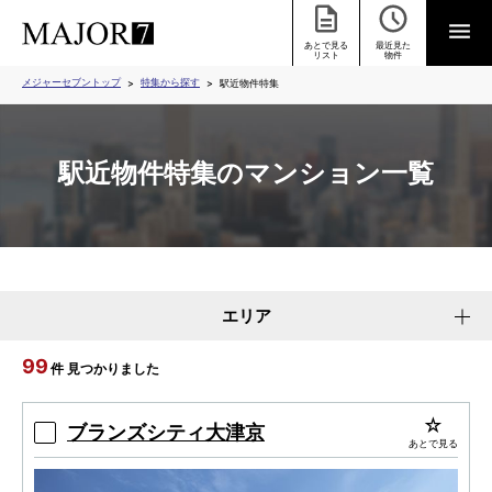
あとで見る
最近見た
リスト
物件
メジャーセブントップ
特集から探す
駅近物件特集
駅近物件特集のマンション一覧
エリア
99
件 見つかりました
ブランズシティ大津京
あとで見る