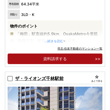
64.34平米
専有面積
3LD・K
間取り
物件のポイント
「梅田」駅直線約5.9km、OsakaMetro今里筋
線「新森古市」駅徒歩4分の都心近接。
...続きを読む
「花博記念公園鶴見緑地」徒歩10分。鶴見緑地
売主:住友不動産のマンション一覧
の自然に憩う心地よい暮らしがここに。
資料請求する
15階建×総戸数100邸のレジデンス「シティハ
ウス新森」誕生。建物堂々完成済！
ザ・ライオンズ千林駅前
あとで見る