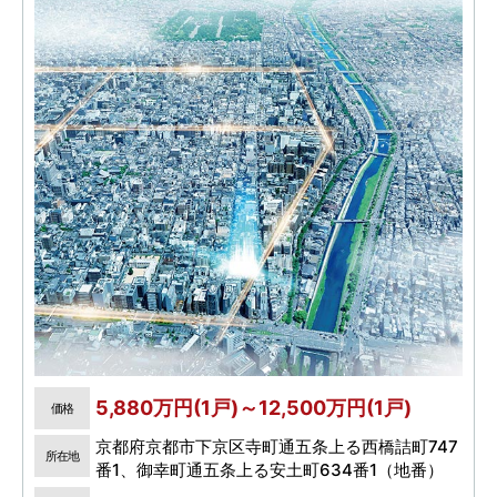
5,880万円(1戸)～12,500万円(1戸)
価格
京都府京都市下京区寺町通五条上る西橋詰町747
所在地
番1、御幸町通五条上る安土町634番1（地番）