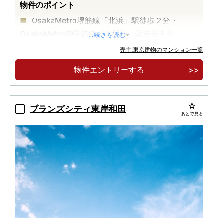
物件のポイント
OsakaMetro堺筋線「北浜」駅徒歩２分・
OsakaMetro御堂筋線「淀屋橋」駅徒歩８分
...続きを読む
角部屋率約76％ ※総戸数142戸中109戸が角住
売主:東京建物のマンション一覧
戸免震タワーレジデンス
物件エントリーする
中之島の潤いを一望する開放的な眺望
ブランズシティ東岸和田
あとで見る