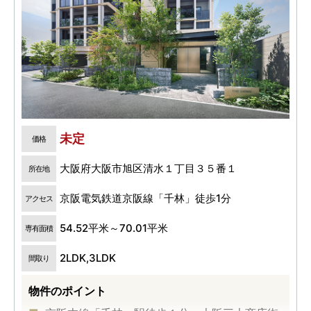
未定
価格
大阪府大阪市旭区清水１丁目３５番１
所在地
京阪電気鉄道京阪線「千林」徒歩1分
アクセス
54.52平米～70.01平米
専有面積
2LDK,3LDK
間取り
物件のポイント