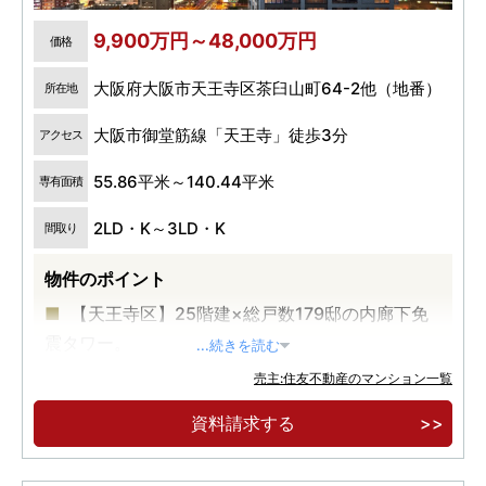
9,900万円～48,000万円
価格
大阪府大阪市天王寺区茶臼山町64-2他（地番）
所在地
大阪市御堂筋線「天王寺」徒歩3分
アクセス
55.86平米～140.44平米
専有面積
2LD・K～3LD・K
間取り
物件のポイント
【天王寺区】25階建×総戸数179邸の内廊下免
震タワー。
...続きを読む
「天王寺」駅徒歩3分。
売主:住友不動産のマンション一覧
大阪屈指の高台「上町台地」。
資料請求する