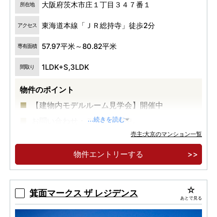
大阪府茨木市庄１丁目３４７番１
所在地
東海道本線「ＪＲ総持寺」徒歩2分
アクセス
57.97平米～80.82平米
専有面積
1LDK+S,3LDK
間取り
物件のポイント
【建物内モデルルーム見学会】開催中
お問い合わせ・ご予約受付中。
...続きを読む
売主:大京のマンション一覧
遠方にお住まいの方など、ご来場が難しいお客
さま向けに【オンラインご案内会】も開催中。
物件エントリーする
箕面マークス ザ レジデンス
あとで見る