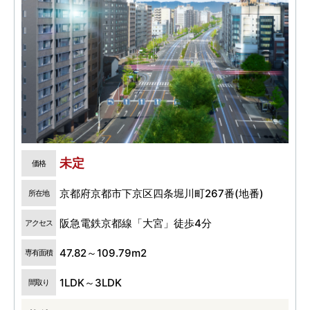
未定
価格
京都府京都市下京区四条堀川町267番(地番)
所在地
阪急電鉄京都線「大宮」徒歩4分
アクセス
47.82～109.79m2
専有面積
1LDK～3LDK
間取り