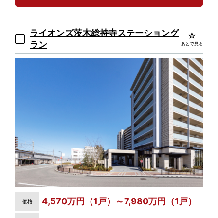
専有面積７０ｍ２台・３ＬＤＫ中心、全１６タ
イプの豊富な住戸プランバリエーション。
ライオンズ茨木総持寺ステーショング
ラン
あとで見る
4,570万円（1戸）～7,980万円（1戸）
価格