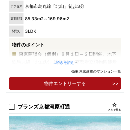
京都市烏丸線「北山」徒歩3分
アクセス
85.33m2～169.96m2
専有面積
3LDK
間取り
物件のポイント
東京商談会（個別）８月１日～２日開催。地下
鉄烏丸線「北山駅」徒歩3分。京都府立植物園徒歩
...続きを読む
3分
売主:東京建物のマンション一覧
「賀茂川」徒歩6分。総戸数40戸。地下自走式
物件エントリーする
駐車場。平均面積87平米台。全24タイプ。内廊下
設計。
ブリリア北山（2021年竣工）の隣に、「ブリリ
ブランズ京都河原町通
あとで見る
ア京都北山 ザ・レジデンス」が誕生。