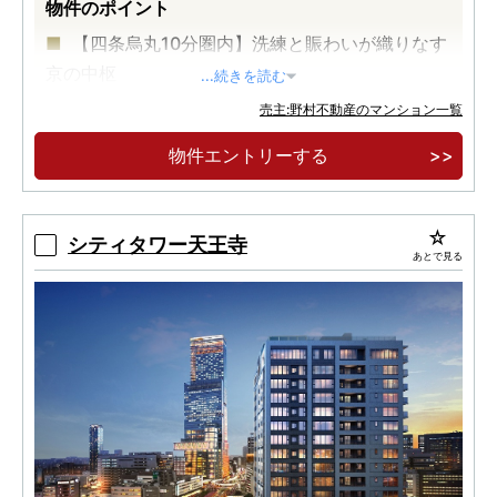
物件のポイント
【四条烏丸10分圏内】洗練と賑わいが織りなす
京の中枢
...続きを読む
【阪急線駅近の利便性】通勤特急停車駅「大
売主:野村不動産のマンション一覧
宮」駅徒歩4分 特急停車駅「烏丸」駅徒歩9分
物件エントリーする
【47㎡台～113㎡台】収納力に特化した多彩な
プラン
シティタワー天王寺
あとで見る