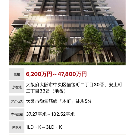
6,200万円～47,800万円
価格
大阪府大阪市中央区備後町二丁目30番、安土町
所在地
二丁目33番（地番）
大阪市御堂筋線「本町」徒歩5分
アクセス
37.27平米～102.52平米
専有面積
1LD・K～3LD・K
間取り