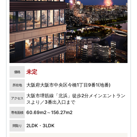
未定
価格
大阪府大阪市中央区今橋1丁目9番1(地番)
所在地
大阪市堺筋線「北浜」徒歩2分メインエントラン
アクセス
スより／3番出入口まで
60.69m2～156.27m2
専有面積
2LDK・3LDK
間取り