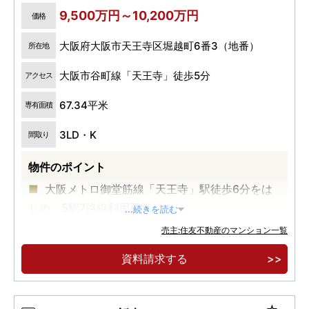
9,500万円～10,200万円
価格
大阪府大阪市天王寺区堀越町6番3（地番）
所在地
大阪市谷町線「天王寺」徒歩5分
アクセス
67.34平米
専有面積
3LD・K
間取り
物件のポイント
大阪メトロ御堂筋線「天王寺」駅徒歩6分をは
じめ、5駅7路線利用可能。
...続きを読む
買い物、医療、教育施設が徒歩圏に揃う利便
売主:住友不動産のマンション一覧
性、天王寺公園やてんしばを日常使いできる住環
資料請求する
境が共存。
文教エリア、上町台地に誕生、大通りから奥ま
る立地に佇む総56邸のレジデンス。