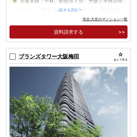
京阪本線「千林」駅徒歩１分、大阪三大商店街
のひとつ「千林商店街」へも徒歩１分。陽光溢れ
...続きを読む
る全邸南向き。
売主:大京のマンション一覧
京阪本線・大阪メトロ谷町線の２駅２路線利用
資料請求する
可能で、梅田エリアや京橋～淀屋橋へダイレクト
アクセス。
人と地球にやさしい住まい、ＺＥＨ－Ｍ Ｏｒｉ
ブランズタワー大阪梅田
あとで見る
ｅｎｔｅｄ・「低炭素建築物」認定。