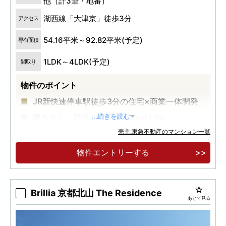
他（計3筆・地番）
湖西線「大津京」徒歩3分
アクセス
54.16平米～92.82平米(予定)
専有面積
1LDK～4LDK(予定)
間取り
物件のポイント
JR新快速停車駅徒歩3分の住宅×商業一体開発
響き合う、贅沢な日常Platinum Life
...続きを読む
売主:東急不動産のマンション一覧
総627邸 大津京プロジェクト始動
物件エントリーする
Brillia 京都北山 The Residence
あとで見る