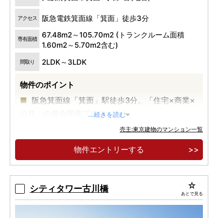
阪急電鉄箕面線「箕面」徒歩3分
アクセス
67.48m2～105.70m2 (トランクルーム面積
専有面積
1.60m2～5.70m2含む)
2LDK～3LDK
間取り
物件のポイント
阪急箕面線「箕面」駅徒歩3分。「住宅×商業×
公共」の複合開発プロジェクト。
...続きを読む
売主:東京建物のマンション一覧
物件エントリーする
シティタワー古川橋
あとで見る