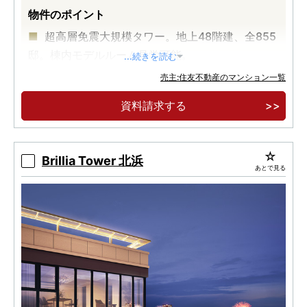
物件のポイント
超高層免震大規模タワー。地上48階建、全855
邸。棟内モデルルーム見学可能。
...続きを読む
御堂筋線「本町」駅徒歩5分、堺筋線「堺筋本
売主:住友不動産のマンション一覧
町」駅徒歩3分(大阪メトロ)
資料請求する
大阪2大都市「梅田」「難波」約2㎞圏。
Brillia Tower 北浜
あとで見る