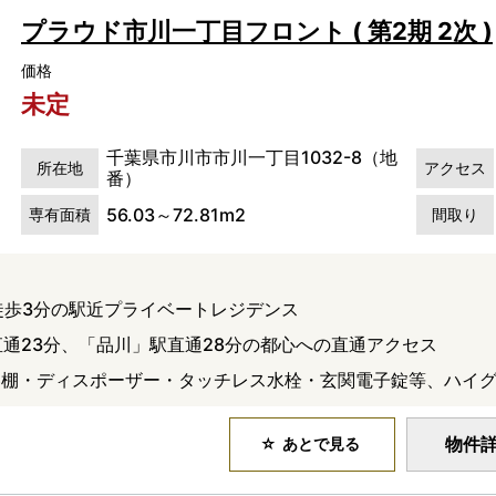
プラウド市川一丁目フロント ( 第2期 2次 )
価格
未定
千葉県市川市市川一丁目1032-8（地
所在地
アクセス
番）
56.03～72.81m2
専有面積
間取り
徒歩3分の駅近プライベートレジデンス
直通23分、「品川」駅直通28分の都心への直通アクセス
器棚・ディスポーザー・タッチレス水栓・玄関電子錠等、ハイ
物件
あとで見る