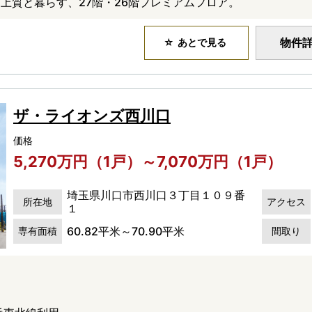
上質と暮らす、27階・26階プレミアムフロア。
物件
あとで見る
ザ・ライオンズ西川口
価格
5,270万円（1戸）～7,070万円（1戸）
埼玉県川口市西川口３丁目１０９番
所在地
アクセス
１
60.82平米～70.90平米
専有面積
間取り
）