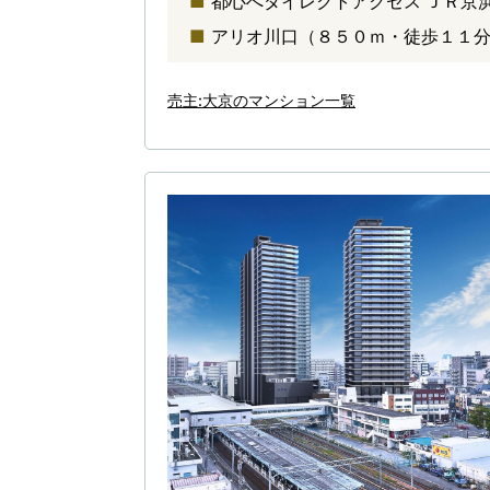
都心へダイレクトアクセス ＪＲ京
アリオ川口（８５０ｍ・徒歩１１
売主:大京のマンション一覧