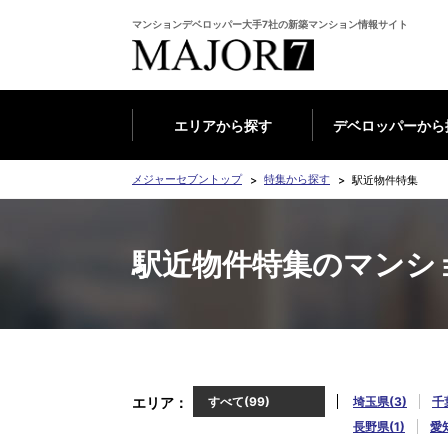
マンションデベロッパー大手7社の新築マンション情報サイト
エリアから探す
デベロッパーから
メジャーセブントップ
特集から探す
駅近物件特集
駅近物件特集のマンシ
エリア
すべて(99)
埼玉県(3)
千
長野県(1)
愛知