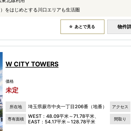
浜東北線利用
分）をはじめとする川口エリアも生活圏
物件
あとで見る
W CITY TOWERS
価格
未定
埼玉県蕨市中央一丁目206番（地番）
所在地
アクセス
WEST：48.09平米～71.78平米、
専有面積
間取り
EAST：54.17平米～128.78平米