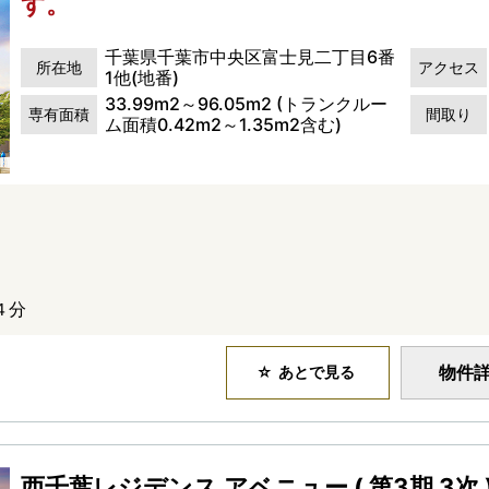
す。
千葉県千葉市中央区富士見二丁目6番
所在地
アクセス
1他(地番)
33.99m2～96.05m2 (トランクルー
専有面積
間取り
ム面積0.42m2～1.35m2含む)
４分
物件
あとで見る
西千葉レジデンス アベニュー ( 第3期 3次 