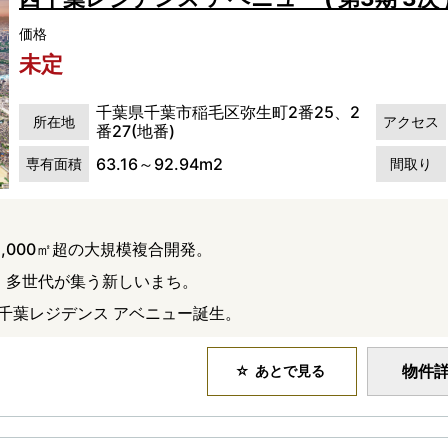
価格
未定
千葉県千葉市稲毛区弥生町2番25、2
所在地
アクセス
番27(地番)
63.16～92.94m2
専有面積
間取り
,000㎡超の大規模複合開発。
心、多世代が集う新しいまち。
西千葉レジデンス アベニュー誕生。
物件
あとで見る