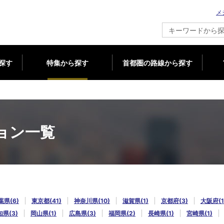
メ
新築マンション情報ならメジャーセブン
探す
特集から探す
首都圏の路線から探す
ョン一覧
葉県(6)
東京都(41)
神奈川県(10)
滋賀県(1)
京都府(3)
大阪府(1
県(3)
岡山県(1)
広島県(3)
福岡県(2)
長崎県(1)
宮崎県(1)