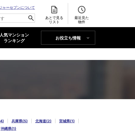
ジャーセブンについて
あとで見る
最近見た
リスト
物件
人気マンション
お役立ち情報
MAJOR'S BLOG
ランキング
トレンドLabo
4)
兵庫県(5)
北海道(2)
宮城県(1)
沖縄県(1)