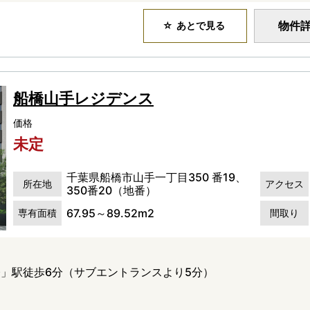
物件
あとで見る
船橋山手レジデンス
価格
未定
千葉県船橋市山手一丁目350 番19、
所在地
アクセス
350番20（地番）
67.95～89.52m2
専有面積
間取り
」駅徒歩6分（サブエントランスより5分）