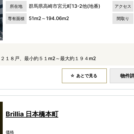
群馬県高崎市宮元町13-2他(地番)
所在地
アクセス
51m2～194.06m2
専有面積
間取り
２１８戸、最小約５１m2～最大約１９４m2
物件
あとで見る
Brillia 日本橋本町
価格