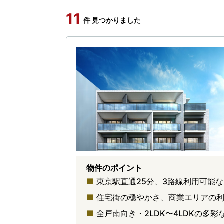
11
件 見つかりました
物件のポイント
東京駅直通25分、3路線利用可能
住宅街の穏やかさ、商業エリアの
全戸南向き・2LDK〜4LDKの多