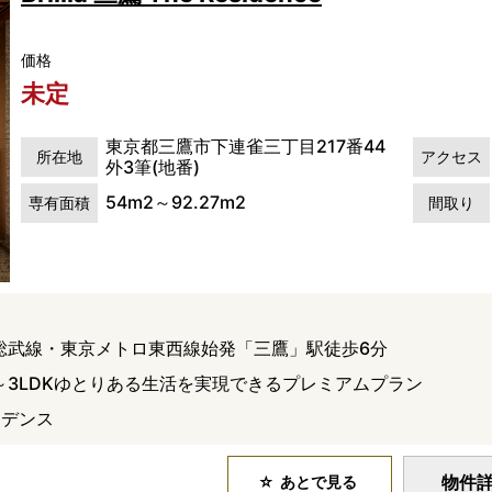
価格
未定
東京都三鷹市下連雀三丁目217番44
所在地
アクセス
外3筆(地番)
54m2～92.27m2
専有面積
間取り
央総武線・東京メトロ東西線始発「三鷹」駅徒歩6分
K～3LDKゆとりある生活を実現できるプレミアムプラン
ジデンス
物件
あとで見る