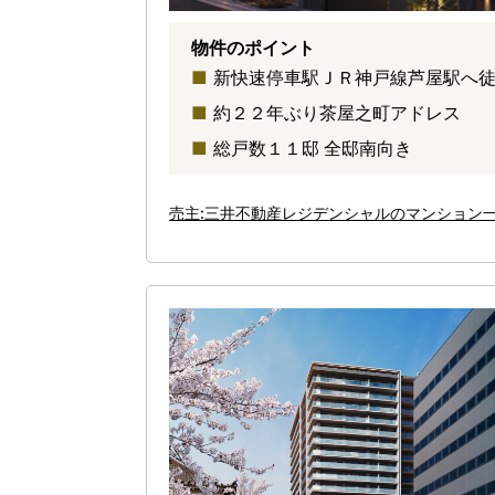
物件のポイント
新快速停車駅ＪＲ神戸線芦屋駅へ
約２２年ぶり茶屋之町アドレス
総戸数１１邸 全邸南向き
売主:三井不動産レジデンシャルのマンション