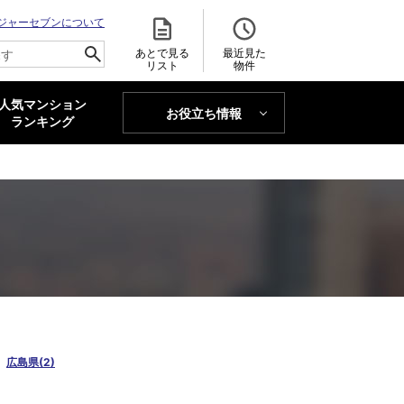
ジャーセブンについて
あとで見る
最近見た
リスト
物件
人気マンション
お役立ち情報
MAJOR'S BLOG
ランキング
トレンドLabo
広島県(2)