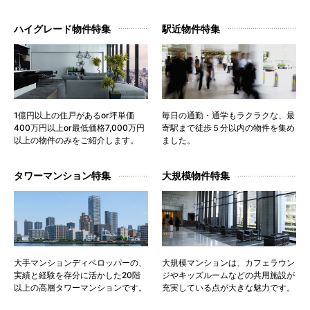
ハイグレード物件特集
駅近物件特集
1億円以上の住戸があるor坪単価
毎日の通勤・通学もラクラクな、最
400万円以上or最低価格7,000万円
寄駅まで徒歩５分以内の物件を集め
以上の物件のみをご紹介します。
ました。
タワーマンション特集
大規模物件特集
大手マンションディベロッパーの、
大規模マンションは、カフェラウン
実績と経験を存分に活かした20階
ジやキッズルームなどの共用施設が
以上の高層タワーマンションです。
充実している点が大きな魅力です。