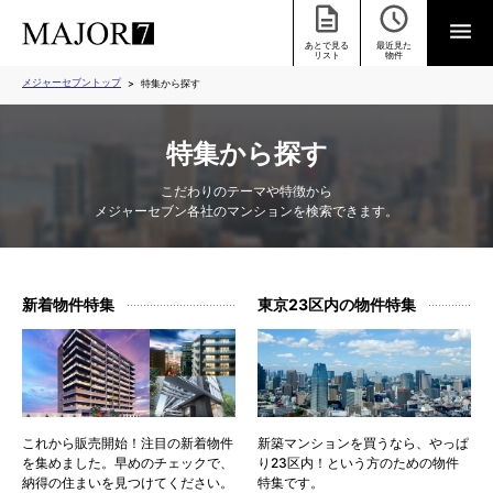
あとで見る
最近見た
リスト
物件
メジャーセブントップ
特集から探す
特集から探す
こだわりのテーマや特徴から
メジャーセブン各社のマンションを検索できます。
新着物件特集
東京23区内の物件特集
これから販売開始！注目の新着物件
新築マンションを買うなら、やっぱ
を集めました。早めのチェックで、
り23区内！という方のための物件
納得の住まいを見つけてください。
特集です。