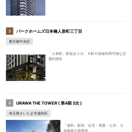
パークホームズ日本橋人形町三丁目
東京都中央区
「人形町」駅徒歩２分、８駅６路線利用可能な交
通利便性
URAWA THE TOWER ( 第4期 3次 )
埼玉県さいたま市浦和区
「浦和」駅前「住宅・商業・公共」大
規模複合再開発。