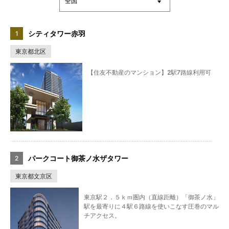
シティタワー赤羽
東京都北区
【住友不動産のマンション】2駅7路線利用可
パークコート御茶ノ水ザタワー
東京都文京区
東京駅２．５ｋｍ圏内（直線距離）「御茶ノ水」
駅を最寄りに４駅６路線を使いこなす圧巻のマル
チアクセス。