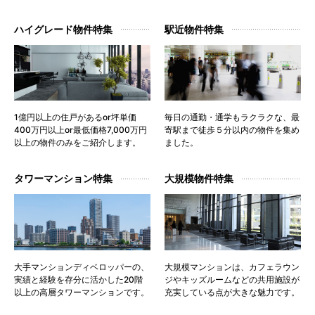
ハイグレード物件特集
駅近物件特集
1億円以上の住戸があるor坪単価
毎日の通勤・通学もラクラクな、最
400万円以上or最低価格7,000万円
寄駅まで徒歩５分以内の物件を集め
以上の物件のみをご紹介します。
ました。
タワーマンション特集
大規模物件特集
大手マンションディベロッパーの、
大規模マンションは、カフェラウン
実績と経験を存分に活かした20階
ジやキッズルームなどの共用施設が
以上の高層タワーマンションです。
充実している点が大きな魅力です。