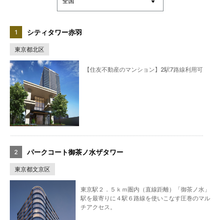
シティタワー赤羽
東京都北区
【住友不動産のマンション】2駅7路線利用可
パークコート御茶ノ水ザタワー
東京都文京区
東京駅２．５ｋｍ圏内（直線距離）「御茶ノ水」
駅を最寄りに４駅６路線を使いこなす圧巻のマル
チアクセス。