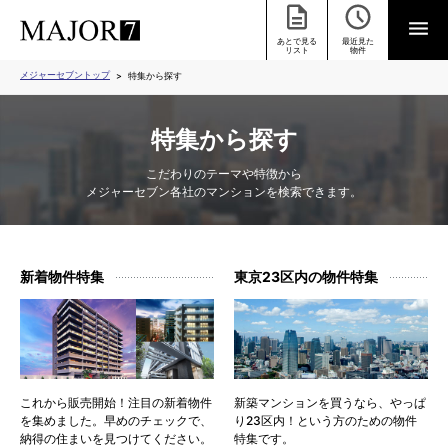
あとで見る
最近見た
リスト
物件
メジャーセブントップ
特集から探す
特集から探す
こだわりのテーマや特徴から
メジャーセブン各社のマンションを検索できます。
新着物件特集
東京23区内の物件特集
これから販売開始！注目の新着物件
新築マンションを買うなら、やっぱ
を集めました。早めのチェックで、
り23区内！という方のための物件
納得の住まいを見つけてください。
特集です。