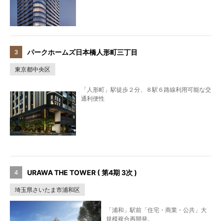
パークホームズ日本橋人形町三丁目
東京都中央区
「人形町」駅徒歩２分、８駅６路線利用可能な交
通利便性
URAWA THE TOWER ( 第4期 3次 )
埼玉県さいたま市浦和区
「浦和」駅前「住宅・商業・公共」大
規模複合再開発。