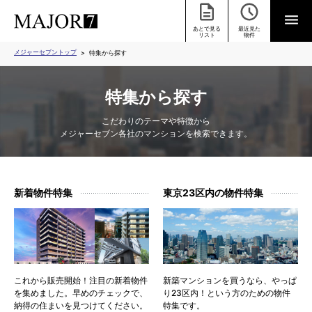
あとで見る
最近見た
リスト
物件
メジャーセブントップ
特集から探す
特集から探す
こだわりのテーマや特徴から
メジャーセブン各社のマンションを検索できます。
新着物件特集
東京23区内の物件特集
これから販売開始！注目の新着物件
新築マンションを買うなら、やっぱ
を集めました。早めのチェックで、
り23区内！という方のための物件
納得の住まいを見つけてください。
特集です。