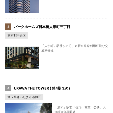
パークホームズ日本橋人形町三丁目
東京都中央区
「人形町」駅徒歩２分、８駅６路線利用可能な交
通利便性
URAWA THE TOWER ( 第4期 3次 )
埼玉県さいたま市浦和区
「浦和」駅前「住宅・商業・公共」大
規模複合再開発。