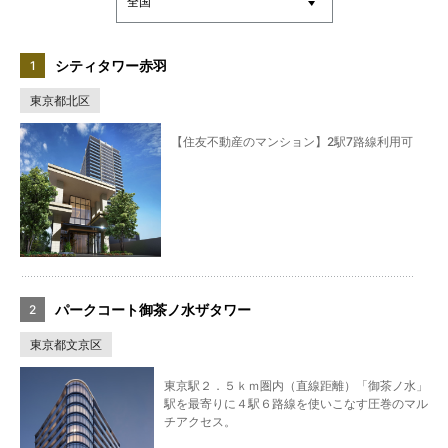
シティタワー赤羽
東京都北区
【住友不動産のマンション】2駅7路線利用可
パークコート御茶ノ水ザタワー
東京都文京区
東京駅２．５ｋｍ圏内（直線距離）「御茶ノ水」
駅を最寄りに４駅６路線を使いこなす圧巻のマル
チアクセス。