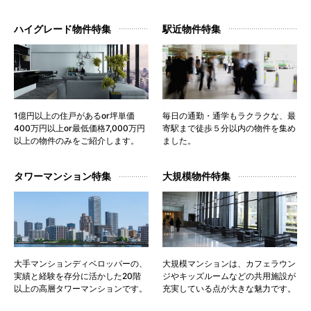
ハイグレード物件特集
駅近物件特集
1億円以上の住戸があるor坪単価
毎日の通勤・通学もラクラクな、最
400万円以上or最低価格7,000万円
寄駅まで徒歩５分以内の物件を集め
以上の物件のみをご紹介します。
ました。
タワーマンション特集
大規模物件特集
大手マンションディベロッパーの、
大規模マンションは、カフェラウン
実績と経験を存分に活かした20階
ジやキッズルームなどの共用施設が
以上の高層タワーマンションです。
充実している点が大きな魅力です。