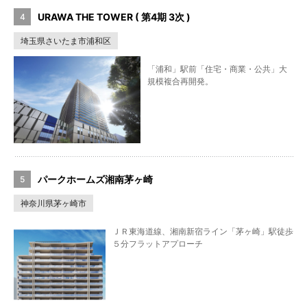
URAWA THE TOWER ( 第4期 3次 )
埼玉県さいたま市浦和区
「浦和」駅前「住宅・商業・公共」大
規模複合再開発。
パークホームズ湘南茅ヶ崎
神奈川県茅ヶ崎市
ＪＲ東海道線、湘南新宿ライン「茅ヶ崎」駅徒歩
５分フラットアプローチ