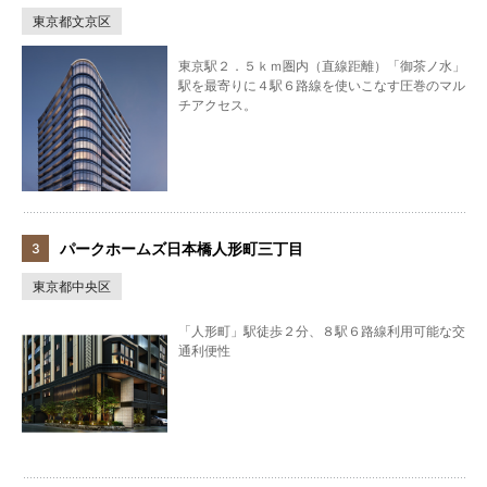
東京都文京区
東京駅２．５ｋｍ圏内（直線距離）「御茶ノ水」
駅を最寄りに４駅６路線を使いこなす圧巻のマル
チアクセス。
パークホームズ日本橋人形町三丁目
東京都中央区
「人形町」駅徒歩２分、８駅６路線利用可能な交
通利便性