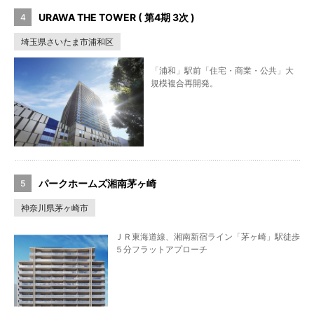
URAWA THE TOWER ( 第4期 3次 )
埼玉県さいたま市浦和区
「浦和」駅前「住宅・商業・公共」大
規模複合再開発。
パークホームズ湘南茅ヶ崎
神奈川県茅ヶ崎市
ＪＲ東海道線、湘南新宿ライン「茅ヶ崎」駅徒歩
５分フラットアプローチ