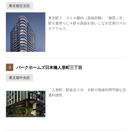
東京都文京区
東京駅２．５ｋｍ圏内（直線距離）「御茶ノ水」
駅を最寄りに４駅６路線を使いこなす圧巻のマル
チアクセス。
パークホームズ日本橋人形町三丁目
東京都中央区
「人形町」駅徒歩２分、８駅６路線利用可能な交
通利便性