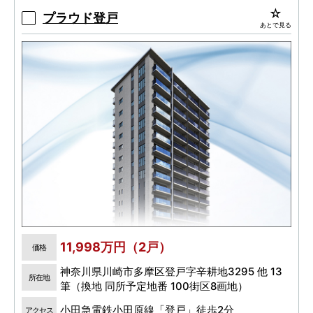
プラウド登戸
あとで見る
11,998万円（2戸）
価格
神奈川県川崎市多摩区登戸字辛耕地3295 他 13
所在地
筆（換地 同所予定地番 100街区8画地）
小田急電鉄小田原線「登戸」徒歩2分
アクセス