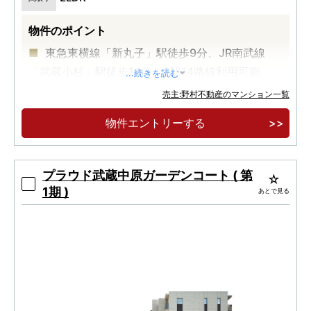
物件のポイント
東急東横線「新丸子」駅徒歩9分、JR南武線
「武蔵小杉」駅徒歩14分｜2駅14路線利用可能
...続きを読む
2027年1月下旬入居予定｜66㎡台～85㎡台幅
売主:野村不動産のマンション一覧
広いプランニング
物件エントリーする
現地案内可！コンセプトルーム案内会ご予約受
付中
プラウド武蔵中原ガーデンコート ( 第
1期 )
あとで見る