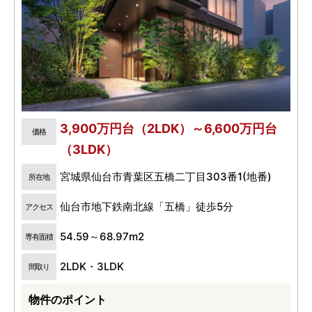
3,900万円台（2LDK）～6,600万円台
価格
（3LDK）
宮城県仙台市青葉区五橋二丁目303番1(地番)
所在地
仙台市地下鉄南北線「五橋」徒歩5分
アクセス
54.59～68.97m2
専有面積
2LDK・3LDK
間取り
物件のポイント