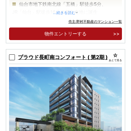
仙台市地下鉄南北線「五橋」駅徒歩5分、
JR「仙台」駅徒歩16分の都心立地に誕生
...続きを読む
『全邸南向き×免震構造×長期優良住宅認定』の
売主:野村不動産のマンション一覧
こだわりの邸宅
物件エントリーする
3LDK中心の全69邸 ※69戸中41戸が3LDK
プラウド長町南コンフォート ( 第2期 )
あとで見る