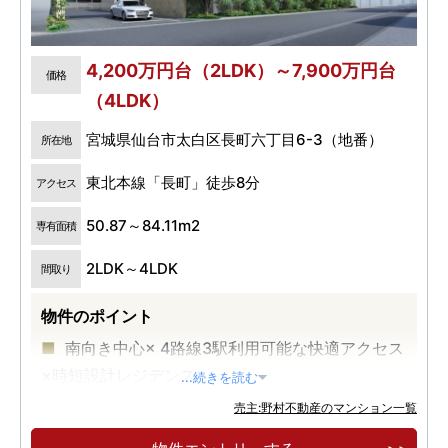
4,200万円台（2LDK）～7,900万円台
価格
（4LDK）
宮城県仙台市太白区長町六丁目6-3（地番）
所在地
東北本線「長町」徒歩8分
アクセス
50.87～84.11m2
専有面積
2LDK～4LDK
間取り
物件のポイント
南向き中心× 4路線3駅利用可能な快適アクセス
×時短設計レジデンス
...続きを読む
売主:野村不動産のマンション一覧