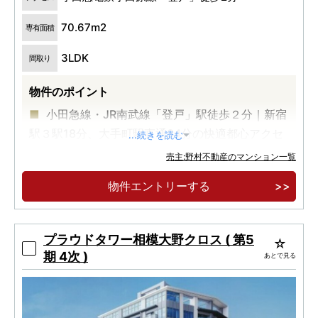
70.67m2
専有面積
3LDK
間取り
物件のポイント
小田急線・JR南武線「登戸」駅徒歩２分｜新宿
駅３駅18分、大手町駅直通34分の快適都心アクセ
...続きを読む
ス。
売主:野村不動産のマンション一覧
全邸３LDK・70㎡超のゆとりの専有面積｜南西
物件エントリーする
向き×角住戸率50％超のプライベートレジデンス
物件エントリー受付中！
プラウドタワー相模大野クロス ( 第5
期 4次 )
あとで見る