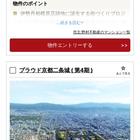
物件のポイント
伊勢丹相模原店跡地に誕生する街づくりプロジ
ェクト/小田急線最高層41階建て免震タワー/住・商
...続きを読む
一体開発
売主:野村不動産のマンション一覧
全区画EV充電対応自走式平置駐車場/神奈川県
物件エントリーする
初、電気・ガスともにCO2排出量実質ゼロ/70㎡台
中心
モデルルーム案内会開催中
プラウド京都二条城 ( 第4期 )
あとで見る