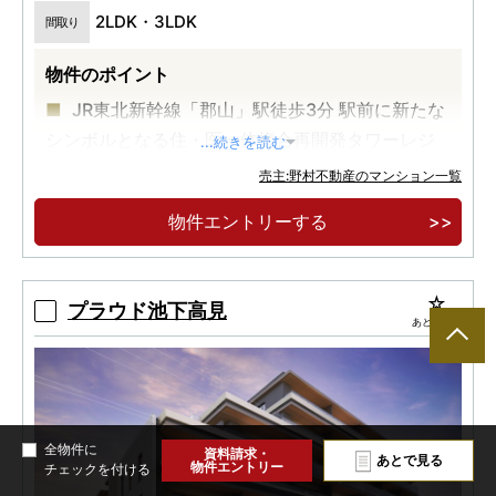
2LDK・3LDK
間取り
物件のポイント
JR東北新幹線「郡山」駅徒歩3分 駅前に新たな
シンボルとなる住・医一体複合再開発タワーレジ
...続きを読む
デンス誕生
売主:野村不動産のマンション一覧
全157邸・21階建タワーレジデンス スカイラウ
物件エントリーする
ンジ・ブックラウンジなど充実な共用空間採用
街の中枢にある「うすい百貨店」徒歩３分・
「寿泉堂綜合病院」徒歩２分など充実した生活利
プラウド池下高見
あとで見る
便を享受
全物件に
資料請求・
あとで見る
物件エントリー
チェックを付ける