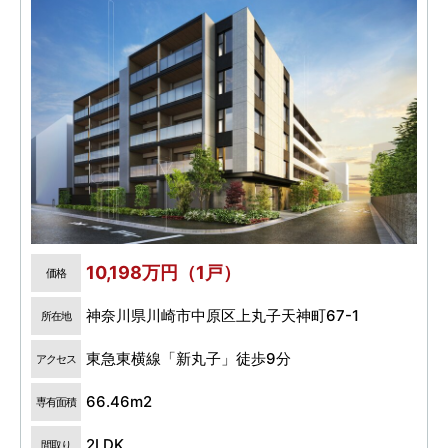
10,198万円（1戸）
価格
神奈川県川崎市中原区上丸子天神町67-1
所在地
東急東横線「新丸子」徒歩9分
アクセス
66.46m2
専有面積
2LDK
間取り