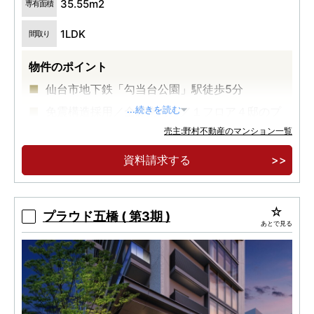
35.55m2
専有面積
1LDK
間取り
物件のポイント
仙台市地下鉄「勾当台公園」駅徒歩5分
免震構造採用／全邸南向き／１フロア４邸のプ
...続きを読む
ライベートレジデンス
売主:野村不動産のマンション一覧
1LDK／35.55㎡（3階） 3,388万円～
資料請求する
プラウド五橋 ( 第3期 )
あとで見る