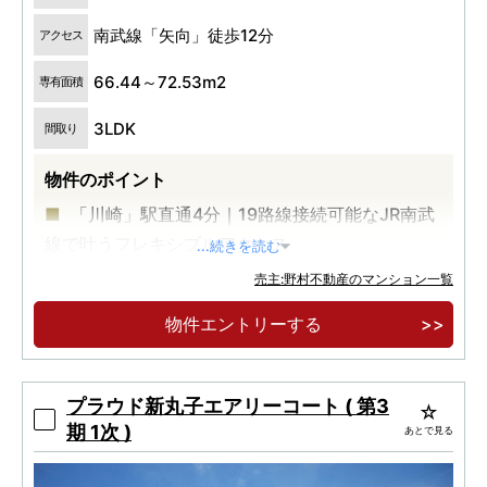
南武線「矢向」徒歩12分
アクセス
66.44～72.53m2
専有面積
3LDK
間取り
物件のポイント
「川崎」駅直通4分｜19路線接続可能なJR南武
線で叶うフレキシブルアクセス
...続きを読む
70㎡超中心の全戸大型収納プラン｜区役所・ス
売主:野村不動産のマンション一覧
ーパー「ライフ」等が集う住宅街区の中枢
物件エントリーする
物件エントリー受付中
プラウド新丸子エアリーコート ( 第3
期 1次 )
あとで見る