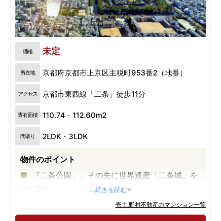
未定
価格
京都府京都市上京区主税町953番2（地番）
所在地
京都市東西線「二条」徒歩11分
アクセス
110.74・112.60m2
専有面積
2LDK・3LDK
間取り
物件のポイント
『二条公園」、その先に世界遺産「二条城」を
南に臨む
...続きを読む
水盤や飛び石、中庭など、京都の四季を感じら
売主:野村不動産のマンション一覧
れる共用部