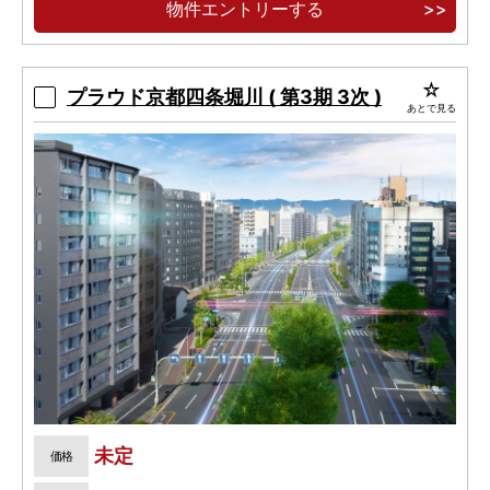
物件エントリーする
三方角地のゆとりある敷地に建つ低層レジデン
ス
プラウド京都四条堀川 ( 第3期 3次 )
あとで見る
未定
価格