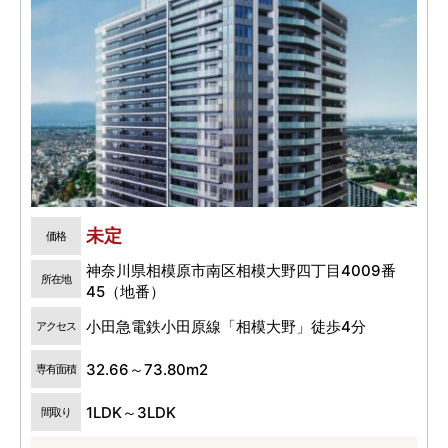
未定
価格
神奈川県相模原市南区相模大野四丁目4009番
所在地
45（地番）
小田急電鉄小田原線「相模大野」徒歩4分
アクセス
32.66～73.80m2
専有面積
1LDK～3LDK
間取り