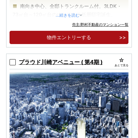
南向き中心、全邸トランクルーム付。3LDK・
73㎡台～120㎡台のゆとりある低層邸宅誕生。
...続きを読む
東急田園都市線「たまプラーザ」駅徒歩11分、
売主:野村不動産のマンション一覧
「あざみ野」駅徒歩8分、2駅2路線利用可能。
物件エントリーする
16年ぶりの「美しが丘アドレス×第1種低層住居
専用地域内」新築マンション。南ひな壇のヒルサ
イドに誕生
プラウド川崎アベニュー ( 第4期 )
あとで見る