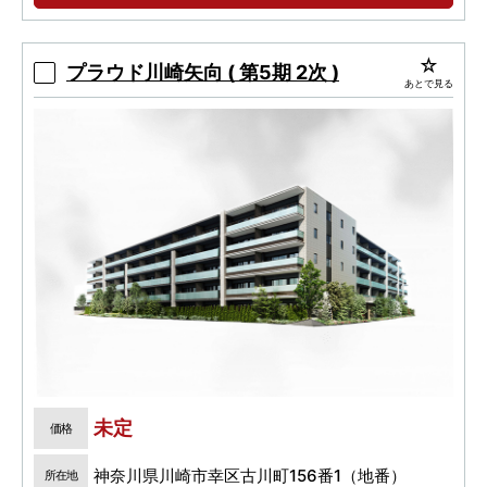
物件エントリー受付中
プラウド川崎矢向 ( 第5期 2次 )
あとで見る
未定
価格
神奈川県川崎市幸区古川町156番1（地番）
所在地