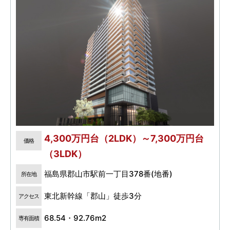
4,300万円台（2LDK）～7,300万円台
価格
（3LDK）
福島県郡山市駅前一丁目378番(地番)
所在地
東北新幹線「郡山」徒歩3分
アクセス
68.54・92.76m2
専有面積