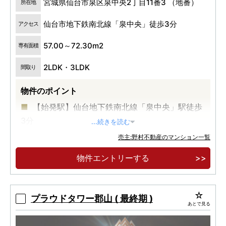
宮城県仙台市泉区泉中央2丁目11番3 （地番）
所在地
仙台市地下鉄南北線「泉中央」徒歩3分
アクセス
57.00～72.30m2
専有面積
2LDK・3LDK
間取り
物件のポイント
【始発駅】仙台地下鉄南北線「泉中央」駅徒歩
3分
...続きを読む
【低炭素認定住宅】×【ZEH-M Oriented】家計
売主:野村不動産のマンション一覧
にやさしく、住まう快適性を追求
物件エントリーする
【中型犬とも暮らせる】ペットOKマンション
プラウドタワー郡山 ( 最終期 )
あとで見る