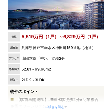
5,519万円（1戸）～6,829万円（1戸）
価格
兵庫県神戸市垂水区神田町159番地（地番）
所在地
山陽本線「垂水」徒歩2分
アクセス
52.81～69.68m2
専有面積
2LDK～3LDK
間取り
物件のポイント
【駅前再開発PJ】JR垂水駅徒歩2分×商業複合
免震タワーレジデンス
...続きを読む