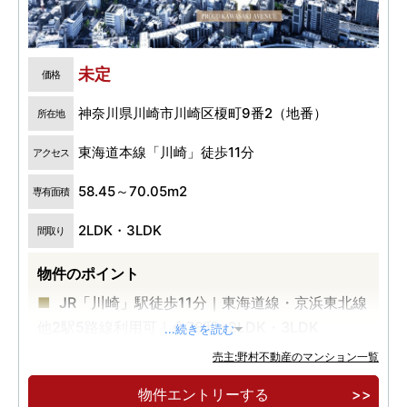
未定
価格
神奈川県川崎市川崎区榎町9番2（地番）
所在地
東海道本線「川崎」徒歩11分
アクセス
58.45～70.05m2
専有面積
2LDK・3LDK
間取り
物件のポイント
JR「川崎」駅徒歩11分｜東海道線・京浜東北線
他2駅5路線利用可｜全78邸×2LDK・3LDK
...続きを読む
南西向き中心×角住戸率50％の開放感あふれる
売主:野村不動産のマンション一覧
レジデンス｜市役所・スーパー等が集うJR川崎駅
物件エントリーする
東口に誕生