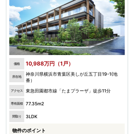
10,988万円（1戸）
価格
神奈川県横浜市青葉区美しが丘五丁目19-1(地
所在地
番）
東急田園都市線「たまプラーザ」徒歩11分
アクセス
77.35m2
専有面積
3LDK
間取り
物件のポイント