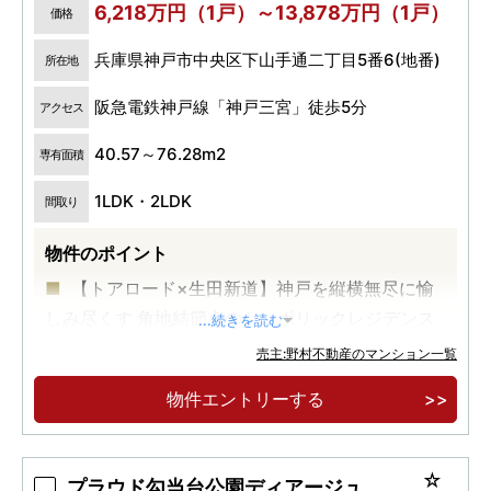
6,218万円（1戸）～13,878万円（1戸）
価格
兵庫県神戸市中央区下山手通二丁目5番6(地番)
所在地
阪急電鉄神戸線「神戸三宮」徒歩5分
アクセス
40.57～76.28m2
専有面積
1LDK・2LDK
間取り
物件のポイント
【トアロード×生田新道】神戸を縦横無尽に愉
しみ尽くす 角地結節点のシンボリックレジデンス
...続きを読む
【阪急神戸三宮駅徒歩5分】多彩な商業・観光
売主:野村不動産のマンション一覧
施設が徒歩圏に充実
物件エントリーする
【所有権物件】1LDK(40㎡台)～2LDK(76㎡
台）先着順にてご案内中
プラウド勾当台公園ディアージュ