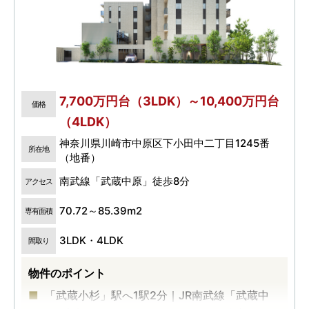
7,700万円台（3LDK）～10,400万円台
価格
（4LDK）
神奈川県川崎市中原区下小田中二丁目1245番
所在地
（地番）
南武線「武蔵中原」徒歩8分
アクセス
70.72～85.39m2
専有面積
3LDK・4LDK
間取り
物件のポイント
「武蔵小杉」駅へ1駅2分｜JR南武線「武蔵中