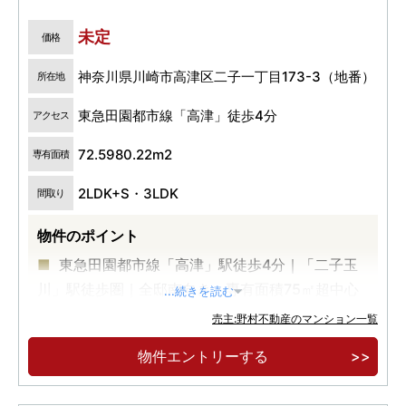
未定
価格
神奈川県川崎市高津区二子一丁目173-3（地番）
所在地
東急田園都市線「高津」徒歩4分
アクセス
72.5980.22m2
専有面積
2LDK+S・3LDK
間取り
物件のポイント
東急田園都市線「高津」駅徒歩4分｜「二子玉
川」駅徒歩圏｜全邸南向き・専有面積75㎡超中心
...続きを読む
角住戸率68%×地上15階建ての開放感溢れるレ
売主:野村不動産のマンション一覧
ジデンス｜半蔵門線直通で叶う都心へのダイレク
物件エントリーする
トアクセス
物件エントリー受付中