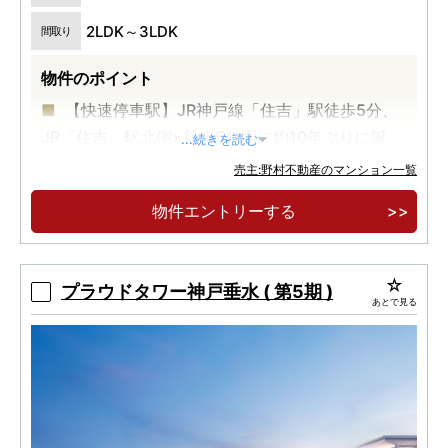
2LDK～3LDK
間取り
物件のポイント
【快速停車駅】JR神戸線「住吉」駅徒歩5分、
JR「住吉」駅北側×徒歩5分圏に約10年ぶりに誕
...続きを読む
生。
売主:野村不動産のマンション一覧
南向き中心、72㎡台～117㎡台のプランニング
物件エントリーする
の全35邸プライベートレジデンス
第2期案内開催中／予定販売価格8,900万円台
～（100万円単位）
プラウドタワー神戸垂水 ( 第5期 )
あとで見る