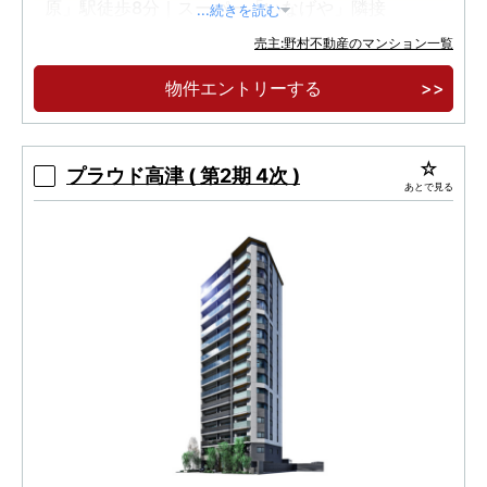
原」駅徒歩8分｜スーパー「いなげや」隣接
...続きを読む
専有面積70㎡超・3LDK中心｜80㎡台・4LDK
売主:野村不動産のマンション一覧
までのゆとりのプラン
物件エントリーする
コンセプトルーム見学会ご予約受付中
プラウド高津 ( 第2期 4次 )
あとで見る