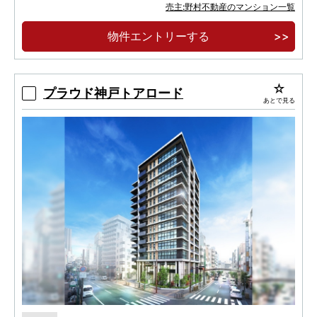
【JR垂水駅徒歩2分】地上32階建・総315戸の
売主:野村不動産のマンション一覧
大規模再開発タワー
物件エントリーする
【JR垂水駅前】野村不動産×竹中工務店の商業
複合免震タワーレジデンス
プラウド神戸トアロード
あとで見る