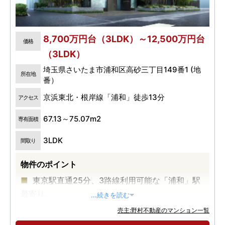
8,700万円台（3LDK）～12,500万円台
価格
（3LDK）
埼玉県さいたま市浦和区高砂三丁目149番1 (地
所在地
番）
京浜東北・根岸線「浦和」徒歩13分
アクセス
67.13～75.07m2
専有面積
3LDK
間取り
物件のポイント
東京駅直通25分、3路線利用可能な「浦和」駅
最寄り。
...続きを読む
埼玉県庁など、官公庁が集積する「高砂」エリ
売主:野村不動産のマンション一覧
ア。