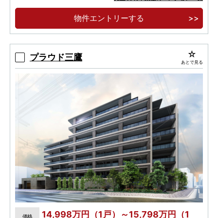
心
物件エントリーする
建物内モデルルーム案内会開催中
プラウド三鷹
あとで見る
14,998万円（1戸）～15,798万円（1
価格