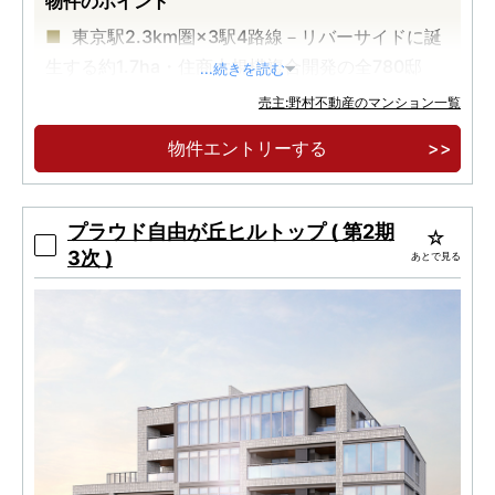
物件のポイント
東京駅2.3km圏×3駅4路線－リバーサイドに誕
生する約1.7ha・住商大規模複合開発の全780邸
...続きを読む
京葉線「越中島」駅徒歩3分、東西線・都営大
売主:野村不動産のマンション一覧
江戸線「門前仲町」駅徒歩7分、有楽町線「月島」
物件エントリーする
駅徒歩9分
「東京」駅直通4分、「日本橋」駅直通4分、
「大手町」直通6分ー3駅4路線利用可能な都心アク
プラウド自由が丘ヒルトップ ( 第2期
セス性
3次 )
あとで見る