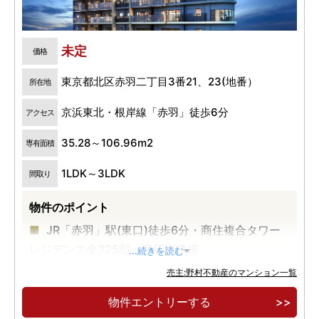
未定
価格
東京都北区赤羽二丁目3番21、23(地番）
所在地
京浜東北・根岸線「赤羽」徒歩6分
アクセス
35.28～106.96m2
専有面積
1LDK～3LDK
間取り
物件のポイント
JR「赤羽」駅(東口)徒歩6分・商住複合タワー
レジデンス全325邸・商店街隣接
...続きを読む
ビューラウンジ等の充実の共用空間・内廊下設
売主:野村不動産のマンション一覧
計
物件エントリーする
住戸全体の床空調システム「床快full」採用