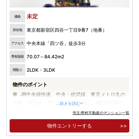
未定
価格
東京都新宿区四谷一丁目9番7（地番）
所在地
中央本線「四ツ谷」徒歩3分
アクセス
70.07～84.42m2
専有面積
2LDK・3LDK
間取り
物件のポイント
JR中央線快速、中央・総武線、東京メトロ丸の
内線・南北線「四ツ谷」駅徒歩3分。4路線利用可
...続きを読む
能。
売主:野村不動産のマンション一覧
全邸南向きの全38邸。天高2.6m以上の開放感
物件エントリーする
と緑を見渡す豊かな眺望を享受。