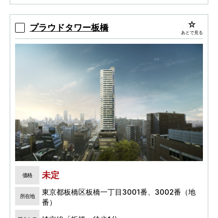
（※1LDKを除く）
プラウドタワー板橋
あとで見る
未定
価格
東京都板橋区板橋一丁目3001番、3002番（地
所在地
番）