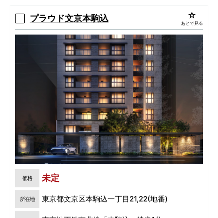
2LDK・3LDK／80㎡台中心のゆとりあるプラ
ン。
プラウド文京本駒込
あとで見る
未定
価格
東京都文京区本駒込一丁目21,22(地番)
所在地