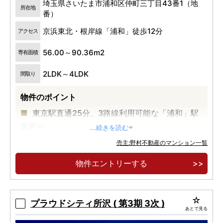
埼玉県さいたま市浦和区仲町三丁目43番1（地
所在地
番）
京浜東北・根岸線「浦和」徒歩12分
アクセス
56.00～90.36m2
専有面積
2LDK～4LDK
間取り
物件のポイント
東京駅直通25分、3路線利用可能な「浦和」駅
最寄り。
...続きを読む
住宅街の穏やかさ、商業エリアの利便性を備え
売主:野村不動産のマンション一覧
た「仲町」エリア。
物件エントリーする
全戸南向き・2LDK〜4LDKの多彩なプラン。断
熱等級6取得、認定低炭素建築物。
プラウドシティ所沢 ( 第3期 3次 )
あとで見る