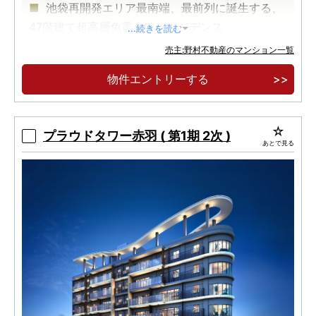
池袋再開発エリア最南端、最前列に誕生する、
47階建て超高層免震タワーレジデンス
...続きを読む
JR「池袋」駅徒歩10分、有楽町線「東池袋」駅
売主:野村不動産のマンション一覧
ペデストリアンデッキで直結 徒歩3分
物件エントリーする
躍動と成熟、進化する池袋 煌めき移ろう都心の
空を窓辺に飾る日常へ
プラウドタワー赤羽 ( 第1期 2次 )
あとで見る