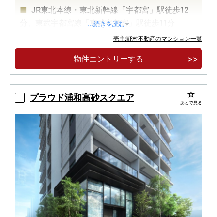
JR東北本線・東北新幹線「宇都宮」駅徒歩12
分、東武宇都宮線「東武宇都宮」駅徒歩11分
...続きを読む
宇都宮文化の中心「二荒山神社」近接。
売主:野村不動産のマンション一覧
全戸南向き・15階建て・全69邸のレジデンス
物件エントリーする
プラウド浦和高砂スクエア
あとで見る