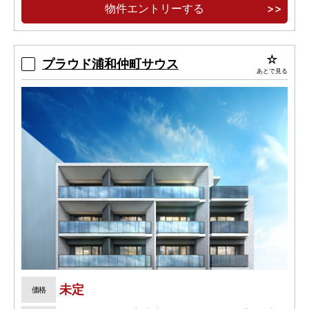
物件エントリーする
全戸3LDK、南西角地×南向き中心の開放感あふ
れる邸宅。
プラウド浦和仲町サウス
あとで見る
未定
価格