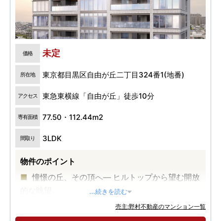
未定
価格
東京都目黒区自由が丘二丁目324番1(地番)
所在地
東急東横線「自由が丘」徒歩10分
アクセス
77.50・112.44m2
専有面積
3LDK
間取り
物件のポイント
憧憬の丘、その頂へ― ヒルトップから望む開放
的な眺望。
...続きを読む
「目黒区・自由が丘二丁目」の邸宅地に誕生す
売主:野村不動産のマンション一覧
る全邸南向き31邸のプライベートレジデンス。