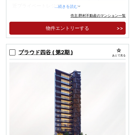
近プライベートレジデンス
...続きを読む
「東京」駅直通19分、「新橋」駅直通23分、
売主:野村不動産のマンション一覧
「品川」駅直通28分の都心への直通アクセス
物件エントリーする
ガス衣類乾燥機「乾太くん」・食器棚・ディス
ポーザー・タッチレス水栓・玄関電子錠等、ハイ
グレードな仕様
プラウド四谷 ( 第2期 )
あとで見る