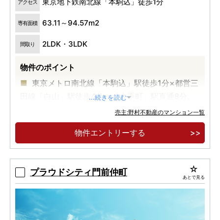
東京地下鉄南北線「本駒込」徒歩1分
アクセス
63.11～94.57m2
専有面積
2LDK・3LDK
間取り
物件のポイント
東京メトロ南北線「本駒込」駅徒歩1分×都営三
田線「白山」駅徒歩4分。「大手町」駅直通8分。
...続きを読む
プライバシーを重視した1フロア最大5邸・角住
売主:野村不動産のマンション一覧
戸率80％以上。
物件エントリーする
2LDK・3LDK／70㎡超中心のゆとりあるプラ
ンと、天井高約2.6ｍの開放感。
プラウドシティ門前仲町
あとで見る