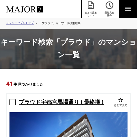
あとで見る
最近見た
リスト
物件
メジャーセブントップ
「プラウド」キーワード検索結果
キーワード検索「プラウド」のマンショ
ン一覧
41
件 見つかりました
プラウド宇都宮馬場通り ( 最終期 )
あとで見る