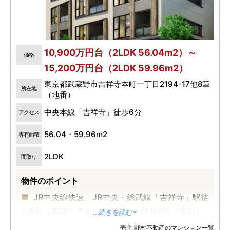
10,900万円台（2LDK 56.04m2）～
価格
15,200万円台（2LDK 59.96m2）
東京都武蔵野市吉祥寺本町一丁目2194-17他8筆
所在地
（地番）
中央本線「吉祥寺」徒歩6分
アクセス
56.04・59.96m2
専有面積
2LDK
間取り
物件のポイント
JR中央線快速、JR中央・総武線「吉祥寺」駅徒
歩5分（東口・アトレ東館口）、徒歩6分（北口）
...続きを読む
全36邸/低層プライベートレジデンス/２LDK中
売主:野村不動産のマンション一覧