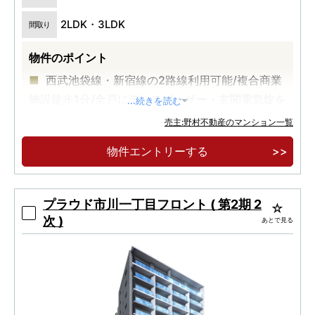
2LDK・3LDK
間取り
物件のポイント
西武池袋線・新宿線の2路線利用可能/複合商業
施設徒歩1分/全戸にディスポーザー・玄関電気錠を
...続きを読む
標準設置
売主:野村不動産のマンション一覧
「所沢」駅徒歩10分に、全303邸の大規模マン
物件エントリーする
ションが誕生。
専有面積71㎡超中心のゆとりあるプラン。
プラウド市川一丁目フロント ( 第2期 2
次 )
あとで見る