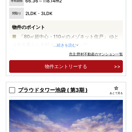
66.36～118.14m2
専有面積
2LDK・3LDK
間取り
物件のポイント
「80㎡超中心・110㎡のメゾネット住戸」 ゆと
りある暮らしを叶えるプランニング
...続きを読む
「住居系地域＆3方接道角地」 通風や採光にも
売主:野村不動産のマンション一覧
配慮された落ち着いた邸宅地
物件エントリーする
「全戸床快full＆サイクルガレージ採用・認定
低炭素住宅」 快適な暮らしを叶える設備・仕様
プラウドタワー池袋 ( 第3期 )
あとで見る