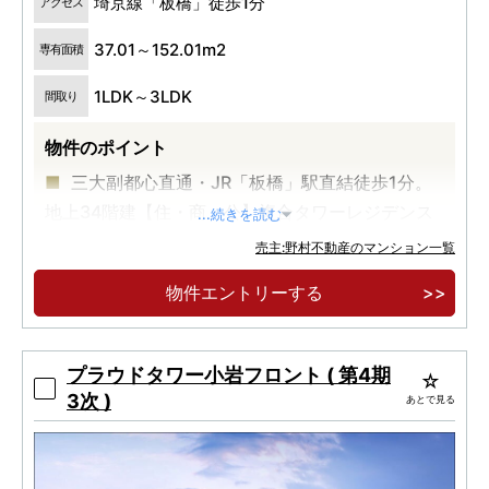
埼京線「板橋」徒歩1分
アクセス
37.01～152.01m2
専有面積
1LDK～3LDK
間取り
物件のポイント
三大副都心直通・JR「板橋」駅直結徒歩1分。
地上34階建【住・商・公】複合タワーレジデンス
...続きを読む
物件エントリー受付開始。エントリ者ー様専用
売主:野村不動産のマンション一覧
ページにて限定コンテンツ公開中。
物件エントリーする
各階ごみ置場・内廊下など、上質なタワーライ
フを実現する共用設計。
プラウドタワー小岩フロント ( 第4期
3次 )
あとで見る