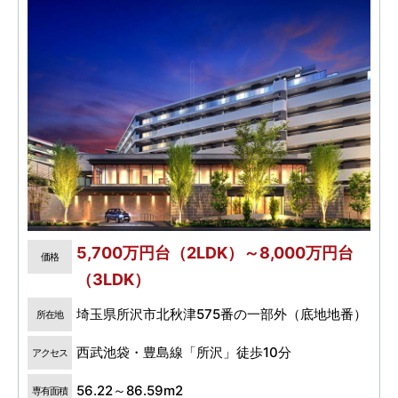
5,700万円台（2LDK）～8,000万円台
価格
（3LDK）
埼玉県所沢市北秋津575番の一部外（底地地番）
所在地
西武池袋・豊島線「所沢」徒歩10分
アクセス
56.22～86.59m2
専有面積