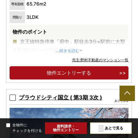
65.76m2
専有面積
3LDK
間取り
物件のポイント
京王線特急停車「府中」駅徒歩3分×駅前に大型
商業施設5つ×大國魂神社至近
...続きを読む
「新宿」駅直通32分。都営新宿線乗入で都心主
売主:野村不動産のマンション一覧
要駅に直通。「府中」「府中本町」駅で2駅3路線
物件エントリーする
利用可能。
京王線「府中」駅徒歩3分。5つの大型商業施設
と大國魂神社を有する、再開発と歴史/自然が巡る
プラウドシティ国立 ( 第3期 3次 )
あとで見る
都市。
全物件に
資料請求・
あとで見る
物件エントリー
チェックを付ける