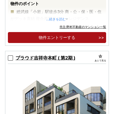
物件のポイント
総武線「小岩」駅徒歩3分 商・公・保・医・住
がデッキ直結 複合再開発タワーレジデンス
...続きを読む
総武線「小岩」駅徒歩3分でありながら、南面
売主:野村不動産のマンション一覧
に住居系地域が広がり開放的な立地ポジション
物件エントリーする
プラウド吉祥寺本町 ( 第2期 )
あとで見る