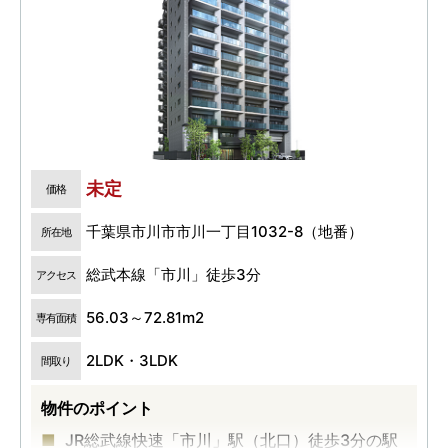
未定
価格
千葉県市川市市川一丁目1032-8（地番）
所在地
総武本線「市川」徒歩3分
アクセス
56.03～72.81m2
専有面積
2LDK・3LDK
間取り
物件のポイント
JR総武線快速「市川」駅（北口）徒歩3分の駅