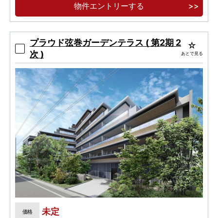
物件エントリーする
東急東横線「自由が丘」駅徒歩10分－「渋谷」
駅直通10分・「横浜」駅直通20分のアクセス利
便。
プラウド弦巻ガーデンテラス ( 第2期 2
次 )
あとで見る
未定
価格