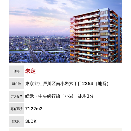
未定
価格
東京都江戸川区南小岩六丁目2354（地番）
所在地
総武・中央緩行線「小岩」徒歩3分
アクセス
71.22m2
専有面積
3LDK
間取り