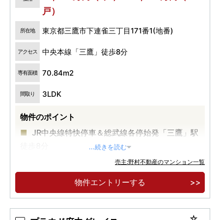
戸）
東京都三鷹市下連雀三丁目171番1(地番)
所在地
中央本線「三鷹」徒歩8分
アクセス
70.84m2
専有面積
3LDK
間取り
物件のポイント
JR中央線特快停車＆総武線各停始発「三鷹」駅
徒歩8分
...続きを読む
専有面積56㎡台～92㎡台、2LDK・3LDK 全63
売主:野村不動産のマンション一覧
邸
物件エントリーする
内廊下・ワイドスパン中心のゆとりある設計