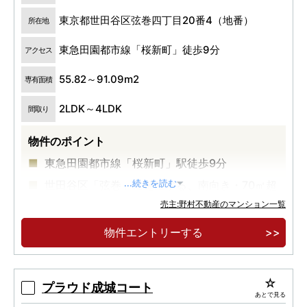
東京都世田谷区弦巻四丁目20番4（地番）
所在地
東急田園都市線「桜新町」徒歩9分
アクセス
55.82～91.09m2
専有面積
2LDK～4LDK
間取り
物件のポイント
東急田園都市線「桜新町」駅徒歩9分
世田谷区「弦巻」に誕生する、南向き・70㎡超
...続きを読む
中心の97邸。
売主:野村不動産のマンション一覧
最上階プレミアムフロア4邸「内廊下」「床快
物件エントリーする
full」採用。
プラウド成城コート
あとで見る