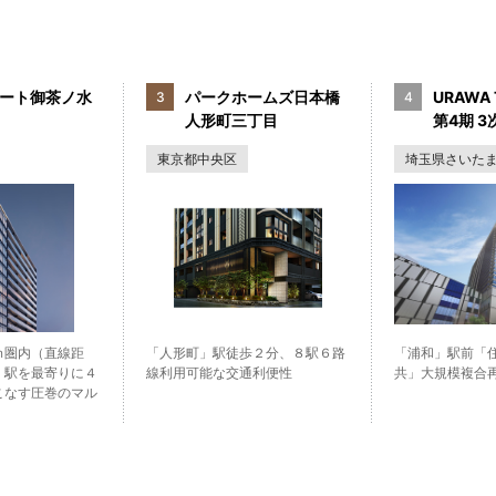
ート御茶ノ水
パークホームズ日本橋
URAWA 
人形町三丁目
第4期 3次
東京都中央区
埼玉県さいた
ｍ圏内（直線距
「人形町」駅徒歩２分、８駅６路
「浦和」駅前「
」駅を最寄りに４
線利用可能な交通利便性
共」大規模複合
こなす圧巻のマル