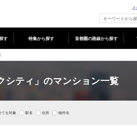
メ
新築マンション情報ならメジャーセブン
探す
特集から探す
首都圏の路線から探す
果
クシティ」のマンション一覧
全てを対象
駅名
住所
物件名