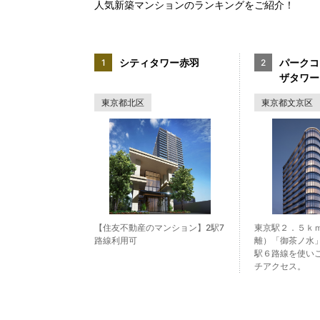
人気新築マンションのランキングをご紹介！
シティタワー赤羽
パークコ
ザタワー
東京都北区
東京都文京区
【住友不動産のマンション】2駅7
東京駅２．５ｋ
路線利用可
離）「御茶ノ水
駅６路線を使い
チアクセス。