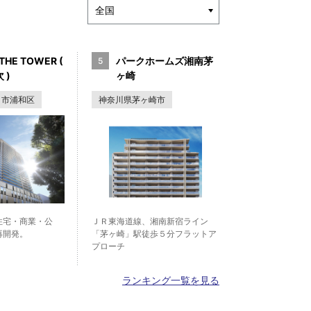
THE TOWER (
パークホームズ湘南茅
 )
ヶ崎
ま市浦和区
神奈川県茅ヶ崎市
住宅・商業・公
ＪＲ東海道線、湘南新宿ライン
再開発。
「茅ヶ崎」駅徒歩５分フラットア
プローチ
ランキング一覧を見る