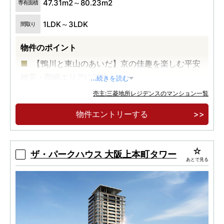
47.31m2～80.23m2
専有面積
1LDK～3LDK
間取り
物件のポイント
【鴨川と東山のあいだ】京の佳趣を楽しむ平安
神宮・岡崎エリアに誕生。
...続きを読む
【駐車場優先権付住戸有】47m2台～144m2台
売主:三菱地所レジデンスのマンション一覧
まで多彩なプランバリエーション。
物件エントリーする
【全80邸の低層レジデンス】桜や紅葉を植樹し
た緑豊かなランドプラン。
ザ・パークハウス 大阪上本町タワー
あとで見る