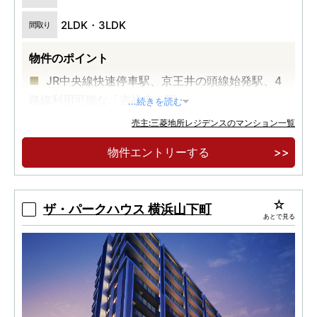
2LDK・3LDK
間取り
物件のポイント
JR中央線快速停車駅、京王井の頭線始発駅、4
路線利用可能な「吉祥寺」駅
...続きを読む
3LDK中心・平均78m2超、内廊下設計・19タ
売主:三菱地所レジデンスのマンション一覧
イプの豊富なプラン、ゆとりある全35邸
物件エントリーする
実際の建物を見学・体感していただける「完成
販売スタイル」
ザ・パークハウス 横浜山下町
あとで見る