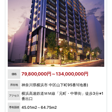
79,800,000円～134,000,000円
価格
神奈川県横浜市 中区山下町95番1(地番)
所在地
横浜高速鉄道ＭＭ線「元町・中華街」徒歩3分※1
アクセス
番出口
45.01m2～64.75m2
専有面積