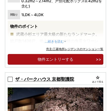
0.32m2～2.14m2、戸別宅配ボックス0.42m2を
含む)
1LDK～4LDK
間取り
物件のポイント
武蔵小杉エリア最大級の新たなランドマーク。
総戸数1438戸、地上50階建、2棟の免震タワーレ
...続きを読む
ジデンス
売主:三菱地所レジデンスのマンション一覧
「武蔵小杉」駅徒歩3分×20,000m2超の広大な
物件エントリーする
敷地に誕生する医療・教育・住宅・商業のまち一
体型複合開発
「大地から生える二本の大樹」。武蔵小杉初の
ザ・パークハウス 京都聖護院
あとで見る
ザ・パークハウス×建築家・隈研吾氏による建築デ
ザイン