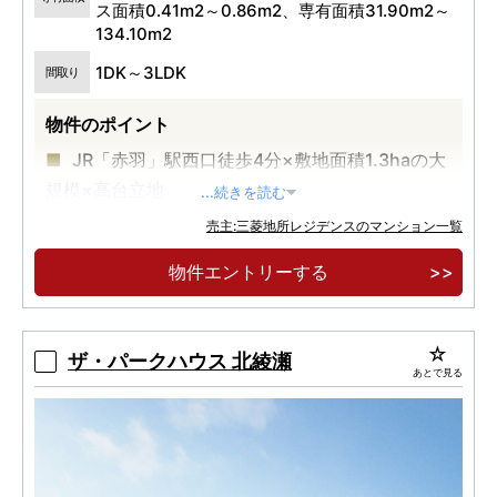
ス面積0.41m2～0.86m2、専有面積31.90m2～
134.10m2
1DK～3LDK
間取り
物件のポイント
JR「赤羽」駅西口徒歩4分×敷地面積1.3haの大
規模×高台立地
...続きを読む
2駅7路線を利用可能、東京都心の東西の主要駅
売主:三菱地所レジデンスのマンション一覧
へダイレクトアクセス
物件エントリーする
総戸数550戸の大規模複合開発タワー＆レジデ
ンス
ザ・パークハウス 北綾瀬
あとで見る