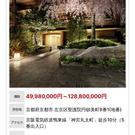
49,980,000円～128,800,000円
価格
京都府京都市 左京区聖護院円頓美町9番1(地番)
所在地
京阪電気鉄道鴨東線「神宮丸太町」徒歩10分（5
アクセス
番出入口）