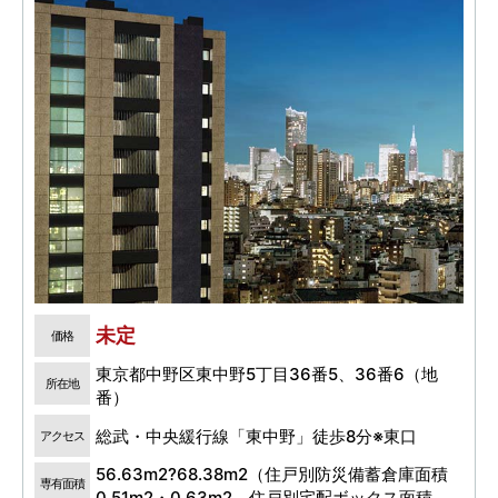
未定
価格
東京都中野区東中野5丁目36番5、36番6（地
所在地
番）
総武・中央緩行線「東中野」徒歩8分※東口
アクセス
56.63m2?68.38m2（住戸別防災備蓄倉庫面積
専有面積
0.51m2・0.63m2、住戸別宅配ボックス面積