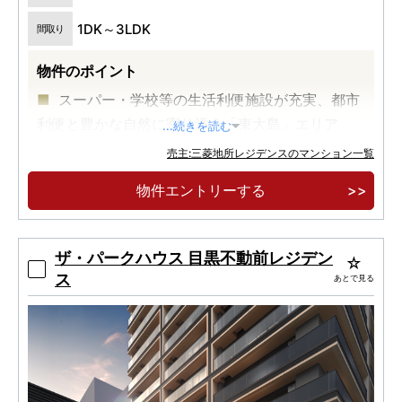
1DK～3LDK
間取り
物件のポイント
スーパー・学校等の生活利便施設が充実、都市
利便と豊かな自然に寄り添う「東大島」エリア
...続きを読む
東京駅へ約7.1㎞ 「東京」駅 22分、「新宿」駅
売主:三菱地所レジデンスのマンション一覧
直通28分
物件エントリーする
大型公園近接、都営新宿線「東大島」駅徒歩8
分、JR中央・総武線「亀戸」駅徒歩19分、2駅3路
線利用可能
ザ・パークハウス 目黒不動前レジデン
ス
あとで見る