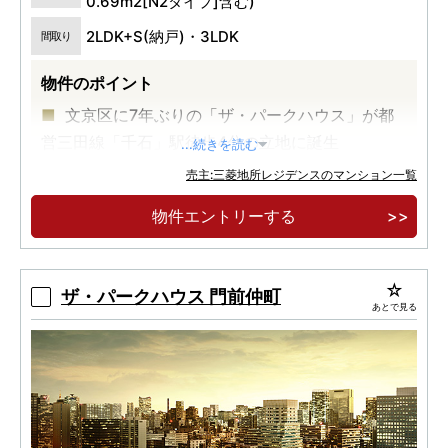
0.69m2[N2タイプ]含む)
2LDK+S(納戸)・3LDK
間取り
物件のポイント
文京区に7年ぶりの「ザ・パークハウス」が都
営三田線「千石」駅徒歩4分の立地に誕生
...続きを読む
45m2台から98m2台の多彩な間取りをご用
売主:三菱地所レジデンスのマンション一覧
意。内廊下設計・全戸分ストレージスペースをご
物件エントリーする
用意
大通りに面さない穏やかな住宅地で、静けさと
語り紡ぐ新たな住まいを
ザ・パークハウス 門前仲町
あとで見る