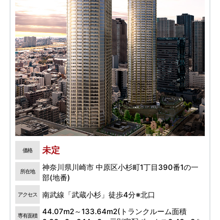
未定
価格
神奈川県川崎市 中原区小杉町1丁目390番1の一
所在地
部(地番)
南武線「武蔵小杉」徒歩4分※北口
アクセス
44.07m2～133.64m2(トランクルーム面積
専有面積