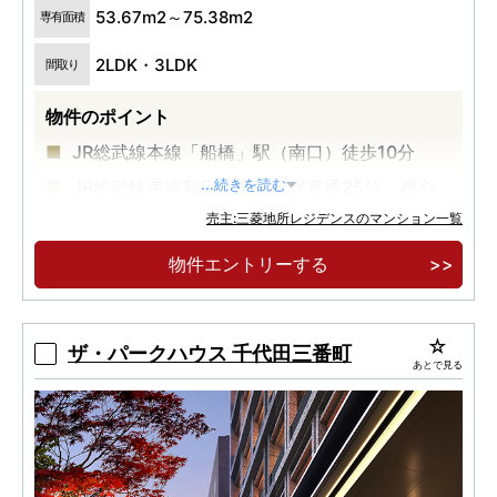
53.67m2～75.38m2
専有面積
2LDK・3LDK
間取り
物件のポイント
JR総武線本線「船橋」駅（南口）徒歩10分
JR総武快速線利用「東京」駅直通25分、都心
...続きを読む
の主要駅へダイレクトアクセス
売主:三菱地所レジデンスのマンション一覧
来場予約受付中
物件エントリーする
ザ・パークハウス 千代田三番町
あとで見る