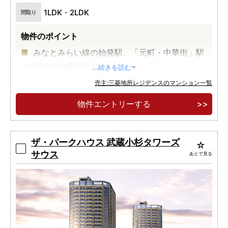
1LDK・2LDK
間取り
物件のポイント
みなとみらい線の始発駅、「元町・中華街」駅
へ徒歩3分の駅近立地
...続きを読む
西洋文化×中華街をはじめとする賑わいの結節
売主:三菱地所レジデンスのマンション一覧
点である立地特性
物件エントリーする
『YOKOHAMA MIX STYLE』伝統と先進が織り
なす14階建てのレジデンス
ザ・パークハウス 武蔵小杉タワーズ
サウス
あとで見る