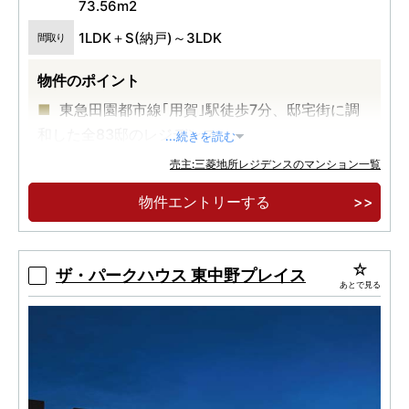
73.56m2
1LDK＋S(納戸)～3LDK
間取り
物件のポイント
東急田園都市線｢用賀｣駅徒歩7分、邸宅街に調
和した全83邸のレジデンス
...続きを読む
全邸東向き1LDK+S(納戸)～3LDK、多様なライ
売主:三菱地所レジデンスのマンション一覧
フスタイルに寄り添うプランをご用意
物件エントリーする
「渋谷」駅･「大手町」駅直通のフットワーク
と洗練の都市生活を叶える田園都市線ライフ
ザ・パークハウス 東中野プレイス
あとで見る