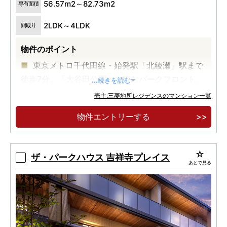
56.57m2～82.73m2
専有面積
2LDK～4LDK
間取り
物件のポイント
東京メトロ千代田線・始発駅「北綾瀬」駅まで
徒歩7分。「大谷田公園」を臨むパークフロント、
...続きを読む
全199邸。
売主:三菱地所レジデンスのマンション一覧
2025年に整備完了した駅周辺地区まちづくり
物件エントリーする
により、北綾瀬駅前に「大型商業施設」が誕生。
3LDK中心のゆとりあるプラン。ルーフバルコ
ニーや専用テラス付き住戸などもご用意。
ザ・パークハウス 吉祥寺プレイス
あとで見る