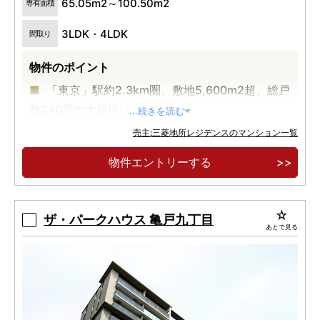
65.05m2～100.50m2
専有面積
3LDK・4LDK
間取り
物件のポイント
「東京」駅約2.3km圏、敷地5,600m2超、総戸
数240戸の大規模レジデンス
...続きを読む
東京メトロ東西線・都営大江戸線「門前仲町」
売主:三菱地所レジデンスのマンション一覧
駅、東京メトロ半蔵門線「水天宮前」駅の2駅3路
物件エントリーする
線利用可能
3LDK 65.05m2 9,800万円台～※100万円単位
ザ・パークハウス 亀戸九丁目
あとで見る