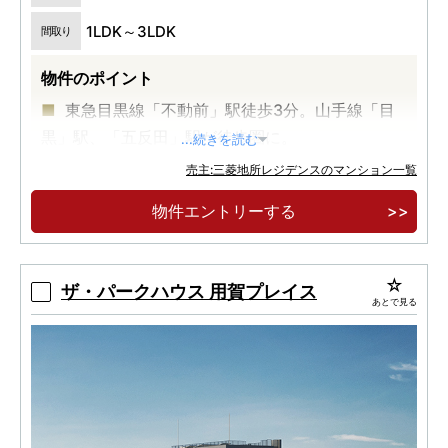
1LDK～3LDK
間取り
物件のポイント
東急目黒線「不動前」駅徒歩3分。山手線「目
黒」駅、「五反田」駅が徒歩圏に。
...続きを読む
目黒川や林試の森公園など都心にいながら自然
売主:三菱地所レジデンスのマンション一覧
を感じられる立地。
物件エントリーする
南西向き2LDK・3LDKを中心とした配棟計画。
モダンと自然の融合を目指した 総戸数126戸の大
規模レジデンス。
ザ・パークハウス 用賀プレイス
あとで見る