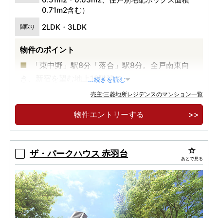
0.71m2含む）
2LDK・3LDK
間取り
物件のポイント
「東中野」駅8分「落合」駅8分。全戸南東向
き、新宿を望む地上19階建て。
...続きを読む
新宿駅4分、2駅3路線利用可。大手町・日本
売主:三菱地所レジデンスのマンション一覧
橋・六本木へ直通の都心マルチアクセス。
物件エントリーする
2LDK56m2台/3LDK65m2台～、角住戸率
50％、内廊下設計。実物を体感する完成販売スタ
イル。
ザ・パークハウス 赤羽台
あとで見る