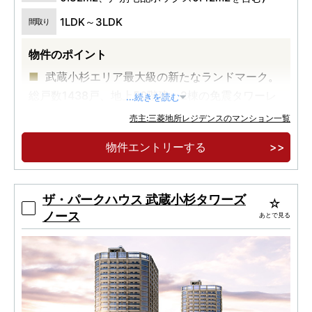
1LDK～3LDK
間取り
物件のポイント
武蔵小杉エリア最大級の新たなランドマーク。
総戸数1438戸、地上50階建、2棟の免震タワーレ
...続きを読む
ジデンス
売主:三菱地所レジデンスのマンション一覧
「武蔵小杉」駅徒歩3分×20,000m2超の広大な
物件エントリーする
敷地に誕生する医療・教育・住宅・商業のまち一
体型複合開発
「大地から生える二本の大樹」。武蔵小杉初の
ザ・パークハウス 武蔵小杉タワーズ
ザ・パークハウス×建築家・隈研吾氏による建築デ
ノース
あとで見る
ザイン