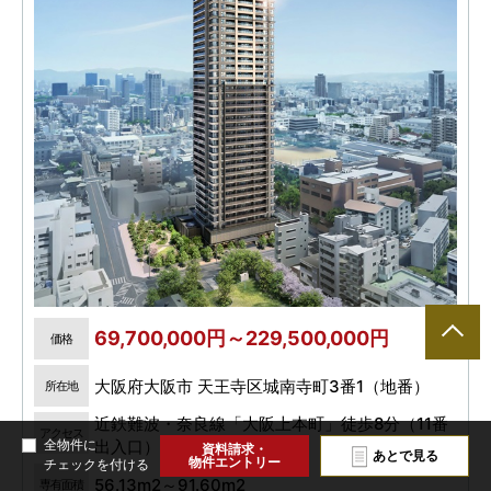
69,700,000円～229,500,000円
価格
大阪府大阪市 天王寺区城南寺町3番1（地番）
所在地
近鉄難波・奈良線「大阪上本町」徒歩8分（11番
アクセス
全物件に
出入口）
資料請求・
あとで見る
物件エントリー
チェックを付ける
56.13m2～91.60m2
専有面積