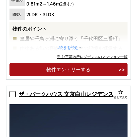
専有面積
0.81m2～1.46m2含む）
2LDK・3LDK
間取り
物件のポイント
皇居や千鳥ヶ淵に寄り添う「千代田区三番町」
由緒ある街の系譜と従前建物の記憶を継承する
...続きを読む
「静謐な私邸」
売主:三菱地所レジデンスのマンション一覧
千鳥ヶ淵の桜や水景など、季節ごとに移りゆく
物件エントリーする
自然の潤いを身近にするロケーション。
ザ・パークハウス 文京白山レジデンス
あとで見る