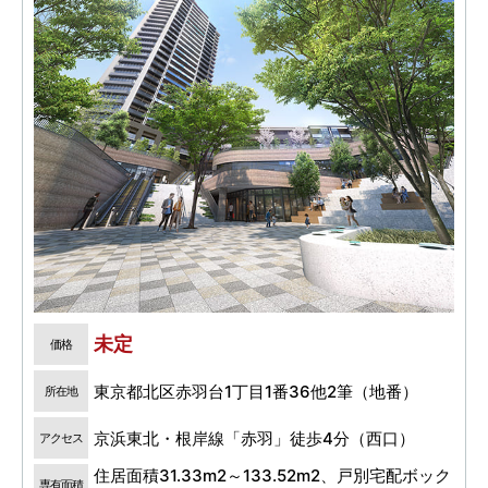
未定
価格
東京都北区赤羽台1丁目1番36他2筆（地番）
所在地
京浜東北・根岸線「赤羽」徒歩4分（西口）
アクセス
住居面積31.33m2～133.52m2、戸別宅配ボック
専有面積