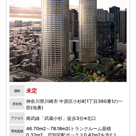
未定
価格
神奈川県川崎市 中原区小杉町1丁目390番1の一
所在地
部(地番)
南武線「武蔵小杉」徒歩3分※北口
アクセス
46.70m2～78.18m2(トランクルーム面積
専有面積
0.32m2、戸別宅配ボックス0.42m2を含む)