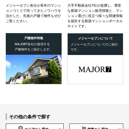
メジャーセブン各社が長年のマンシ
大手不動産会社7社が提携し、豊富
ョンづくりで培ってきたノウハウを
な新築マンション販売情報と、マン
活かした、先進の戸建て物件もぜひ
ション選びに役立つ様々な関連情報
ご覧ください。
を提供する新築マンションポータル
サイトです。
戸建物件特集
メジャーセブンに
ついて
MAJOR7各社の提供する
メジャーセブンについてのご紹介
戸建物件をご紹介します。
です。
その他の条件で探す