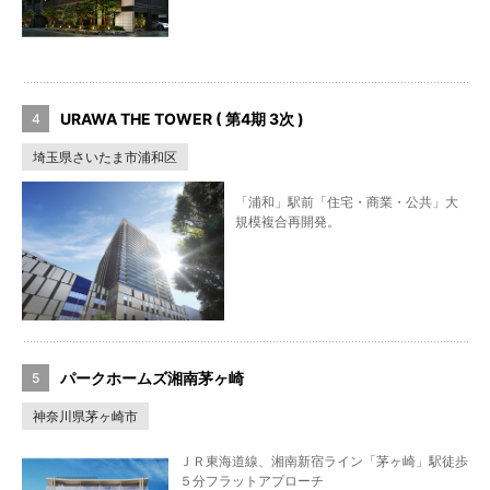
URAWA THE TOWER ( 第4期 3次 )
埼玉県さいたま市浦和区
「浦和」駅前「住宅・商業・公共」大
規模複合再開発。
パークホームズ湘南茅ヶ崎
神奈川県茅ヶ崎市
ＪＲ東海道線、湘南新宿ライン「茅ヶ崎」駅徒歩
５分フラットアプローチ