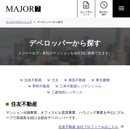
あとで見る
最近見た
リスト
物件
メジャーセブントップ
デベロッパーから探す
デベロッパーから探す
メジャーセブン各社のマンションを会社別に検索できます。
住友不動産
大京
東急不動産
東京建物
野村不動産
三井不動産レジデンシャル
三菱地所レジデンス
住友不動産
マンション分譲事業、オフィスビル賃貸事業、ハウジング事業を中心にグル
ープで高成長を続ける総合デベロッパーです。
住友不動産 会社プロフィールはこちら