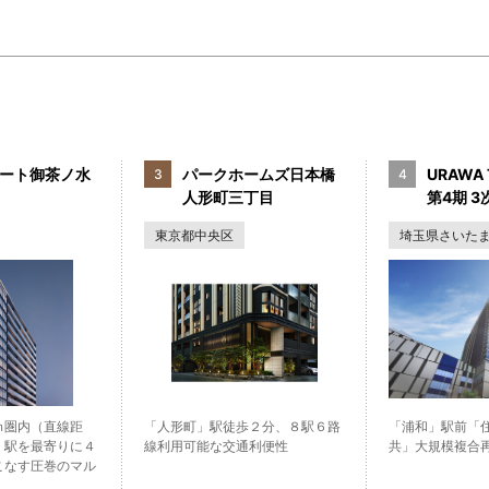
ート御茶ノ水
パークホームズ日本橋
URAWA 
人形町三丁目
第4期 3次
東京都中央区
埼玉県さいた
ｍ圏内（直線距
「人形町」駅徒歩２分、８駅６路
「浦和」駅前「
」駅を最寄りに４
線利用可能な交通利便性
共」大規模複合
こなす圧巻のマル