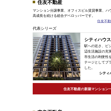
住友不動産
マンション分譲事業、オフィスビル賃貸事業、ハ
高成長を続ける総合デベロッパーです。
住友不動
代表シリーズ
シティハウス
駅への近さ、ビ
辺生活施設の充
市生活の利便性
テージとしてブ
した。
シティ
住友不動産の
新築マンション