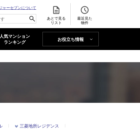
ジャーセブンについて
あとで見る
最近見た
リスト
物件
人気マンション
お役立ち情報
MAJOR'S BLOG
ランキング
トレンドLabo
ル
三菱地所レジデンス