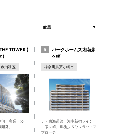
THE TOWER (
パークホームズ湘南茅
 )
ヶ崎
ま市浦和区
神奈川県茅ヶ崎市
住宅・商業・公
ＪＲ東海道線、湘南新宿ライン
再開発。
「茅ヶ崎」駅徒歩５分フラットア
プローチ