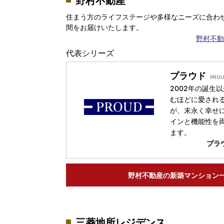
野村不動産
住まう方のライフステージや多様なニーズに合わ
間をお届けいたします。
野村不動
代表シリーズ
プラウド
2002年の誕生
むほどに愛され
が、末永く幸せ
インと機能性を
ます。
プラ
野村不動産の
新築マンション
三菱地所レジデンス