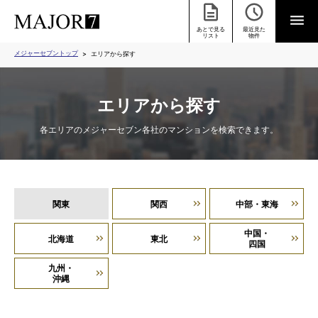
あとで見る
最近見た
リスト
物件
メジャーセブントップ
エリアから探す
エリアから探す
各エリアのメジャーセブン各社のマンションを検索できます。
関東
関西
中部・東海
中国・
北海道
東北
四国
九州・
沖縄