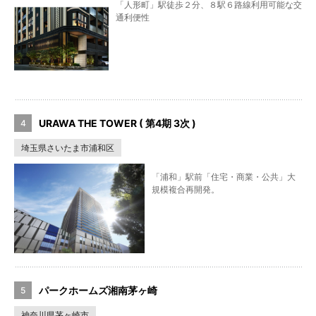
「人形町」駅徒歩２分、８駅６路線利用可能な交
通利便性
URAWA THE TOWER ( 第4期 3次 )
埼玉県さいたま市浦和区
「浦和」駅前「住宅・商業・公共」大
規模複合再開発。
パークホームズ湘南茅ヶ崎
神奈川県茅ヶ崎市