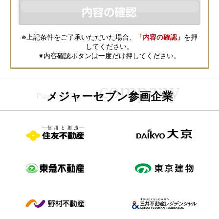
などの資料送付・電子メールの送信・電話連絡などの目的で資料請求先不
動産会社が利用・保管します。資料請求先不動産会社が保管する個人情報
の取扱いについては、各不動産会社に直接お問合せください。
また、上記とは別にメジャーセブンでは本サービスを円滑に運用するため
に、お客様の個人情報をサービスご利用の控えとして一定期間保管いたし
ます。 ご記入の内容が不明瞭で資料をお送りできない場合、その他当社が
※上記条件をご了承いただいた場合、
「内容の確認」
を押
本サービスを円滑に運用するために必要な範囲において、直接メジャーセ
してください。
ブンから確認のご連絡をさせていただくことがありますので、あらかじめ
ご了承ください。
※内容確認ボタンは一度だけ押してください。
メジャーセブンの個人情報の取扱い方針については
こちら
をご覧くださ
い。
メジャーセブン参画企業