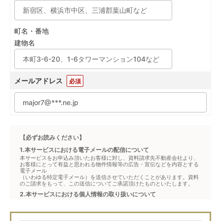
町名・番地
建物名
メールアドレス
必須
【必ずお読みください】
1.本サービスにおける電子メールの配信について
本サービスをお申込み頂いたお客様に対し、資料請求先不動産会社より、
お客様にとって有益と思われる物件情報等の広告・宣伝などを内容とする
電子メール
（いわゆる特定電子メール）を送信させていただくことがあります。資料
のご請求をもって、この送信についてご承諾頂けたものといたします。
2.本サービスにおける個人情報の取り扱いについて
本サービスは、メジャーセブンが窓口となり、お客様からの物件お問合せ
について、不動産会社に対して仲介・転送を行うものです。
本フォームからお客様が記入・登録された個人情報は、ダイレクトメール