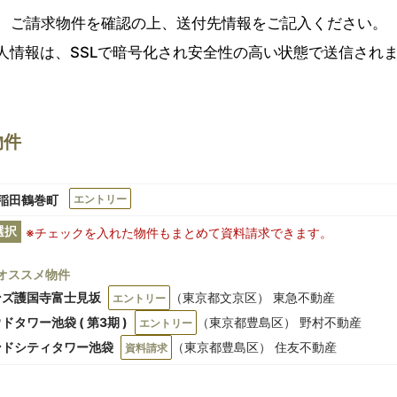
ご請求物件を確認の上、送付先情報をご記入ください。
人情報は、SSLで暗号化され安全性の高い状態で送信され
物件
a 早稲田鶴巻町
エントリー
選択
※チェックを入れた物件もまとめて資料請求できます。
オススメ物件
ンズ護国寺富士見坂
（東京都文京区） 東急不動産
エントリー
ドタワー池袋 ( 第3期 )
（東京都豊島区） 野村不動産
エントリー
ンドシティタワー池袋
（東京都豊島区） 住友不動産
資料請求