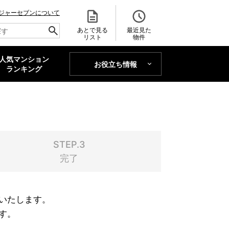
ジャーセブンについて
あとで見る
最近見た
リスト
物件
人気マンション
お役立ち情報
MAJOR'S BLOG
ランキング
トレンドLabo
STEP.3
完了
いたします。
す。