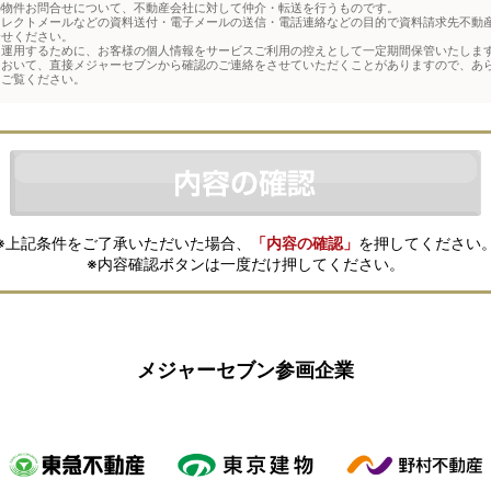
の物件お問合せについて、不動産会社に対して仲介・転送を行うものです。
イレクトメールなどの資料送付・電子メールの送信・電話連絡などの目的で資料請求先不動
合せください。
運用するために、お客様の個人情報をサービスご利用の控えとして一定期間保管いたします
において、直接メジャーセブンから確認のご連絡をさせていただくことがありますので、あ
をご覧ください。
※上記条件をご了承いただいた場合、
「内容の確認」
を押してください
※内容確認ボタンは一度だけ押してください。
メジャーセブン参画企業