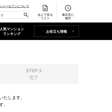
ジャーセブンについて
あとで見る
最近見た
リスト
物件
人気マンション
お役立ち情報
MAJOR'S BLOG
ランキング
トレンドLabo
STEP.3
完了
いたします。
す。