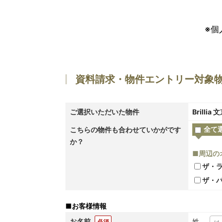
※個
資料請求・物件エントリー対象
ご選択いただいた物件
Brillia
全て
こちらの物件も合わせていかがです
か？
■周辺の
ザ・
ザ・
■
お客様情報
お名前
姓
必須