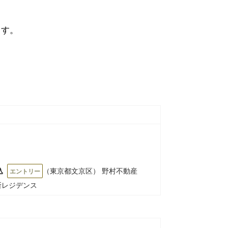
ます。
込
（東京都文京区） 野村不動産
エントリー
所レジデンス