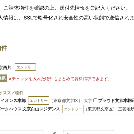
ご請求物件を確認の上、送付先情報をご記入ください。
人情報は、SSLで暗号化され安全性の高い状態で送信され
物件
 文京西片
エントリー
選択
※チェックを入れた物件もまとめて資料請求できます。
オススメ物件
ライオンズ本郷
（東京都文京区） 大京
プラウド文京本駒
エントリー
パークハウス 文京白山レジデンス
（東京都文京区） 三菱地
エントリー
名