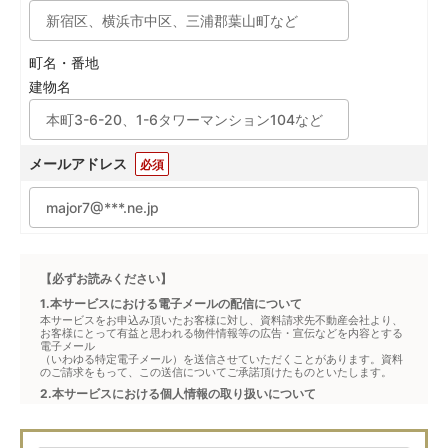
町名・番地
建物名
メールアドレス
必須
【必ずお読みください】
1.本サービスにおける電子メールの配信について
本サービスをお申込み頂いたお客様に対し、資料請求先不動産会社より、
お客様にとって有益と思われる物件情報等の広告・宣伝などを内容とする
電子メール
（いわゆる特定電子メール）を送信させていただくことがあります。資料
のご請求をもって、この送信についてご承諾頂けたものといたします。
2.本サービスにおける個人情報の取り扱いについて
本サービスは、メジャーセブンが窓口となり、お客様からの物件お問合せ
について、不動産会社に対して仲介・転送を行うものです。
本フォームからお客様が記入・登録された個人情報は、ダイレクトメール