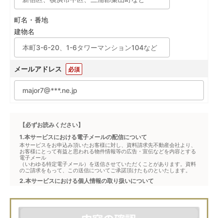
町名・番地
建物名
メールアドレス
必須
【必ずお読みください】
1.本サービスにおける電子メールの配信について
本サービスをお申込み頂いたお客様に対し、資料請求先不動産会社より、
お客様にとって有益と思われる物件情報等の広告・宣伝などを内容とする
電子メール
（いわゆる特定電子メール）を送信させていただくことがあります。資料
のご請求をもって、この送信についてご承諾頂けたものといたします。
2.本サービスにおける個人情報の取り扱いについて
本サービスは、メジャーセブンが窓口となり、お客様からの物件お問合せ
について、不動産会社に対して仲介・転送を行うものです。
本フォームからお客様が記入・登録された個人情報は、ダイレクトメール
などの資料送付・電子メールの送信・電話連絡などの目的で資料請求先不
動産会社が利用・保管します。資料請求先不動産会社が保管する個人情報