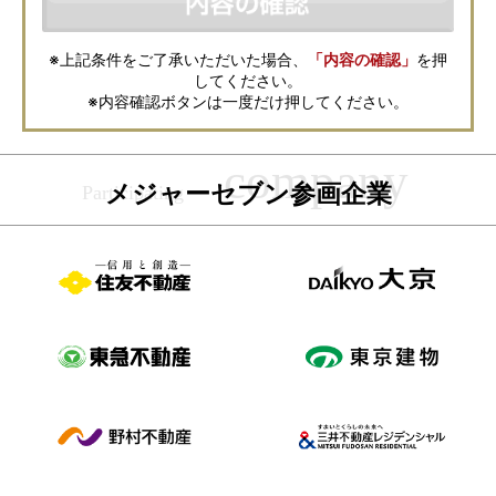
の取扱いについては、各不動産会社に直接お問合せください。
また、上記とは別にメジャーセブンでは本サービスを円滑に運用するため
に、お客様の個人情報をサービスご利用の控えとして一定期間保管いたし
ます。 ご記入の内容が不明瞭で資料をお送りできない場合、その他当社が
※上記条件をご了承いただいた場合、
「内容の確認」
を押
本サービスを円滑に運用するために必要な範囲において、直接メジャーセ
してください。
ブンから確認のご連絡をさせていただくことがありますので、あらかじめ
ご了承ください。
※内容確認ボタンは一度だけ押してください。
メジャーセブンの個人情報の取扱い方針については
こちら
をご覧くださ
い。
メジャーセブン参画企業