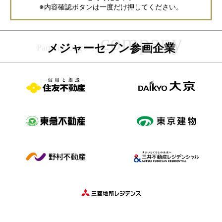
ご了承ください。
※内容確認ボタンは一度だけ押してください。
メジャーセブンの個人情報の取扱い方針については
こちら
をご覧くださ
い。
メジャーセブン参画企業