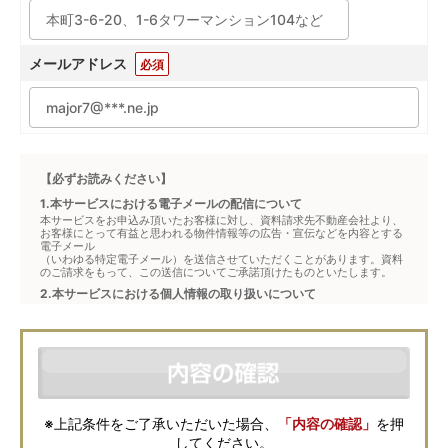
メールアドレス
必須
【必ずお読みください】
1.本サービスにおける電子メールの配信について
本サービスをお申込み頂いたお客様に対し、資料請求先不動産会社より、
お客様にとって有益と思われる物件情報等の広告・宣伝などを内容とする
電子メール
（いわゆる特定電子メール）を送信させていただくことがあります。資料
のご請求をもって、この送信についてご承諾頂けたものといたします。
2.本サービスにおける個人情報の取り扱いについて
本サービスは、メジャーセブンが窓口となり、お客様からの物件お問合せ
について、不動産会社に対して仲介・転送を行うものです。
本フォームからお客様が記入・登録された個人情報は、ダイレクトメール
などの資料送付・電子メールの送信・電話連絡などの目的で資料請求先不
動産会社が利用・保管します。資料請求先不動産会社が保管する個人情報
の取扱いについては、各不動産会社に直接お問合せください。
また、上記とは別にメジャーセブンでは本サービスを円滑に運用するため
に、お客様の個人情報をサービスご利用の控えとして一定期間保管いたし
ます。 ご記入の内容が不明瞭で資料をお送りできない場合、その他当社が
※上記条件をご了承いただいた場合、
「内容の確認」
を押
本サービスを円滑に運用するために必要な範囲において、直接メジャーセ
してください。
ブンから確認のご連絡をさせていただくことがありますので、あらかじめ